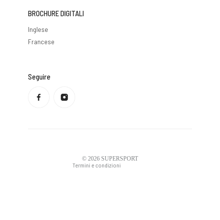
BROCHURE DIGITALI
Inglese
Francese
Seguire
Informativa sulla privacy
Politica di rimborso
Condizioni di servizio
Politica di spedizione
Informazioni di contatto
Avviso legale
© 2026
SUPERSPORT
Termini e condizioni