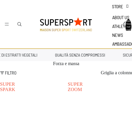
STORE
ABOUT US
Totale
articol
ATHLETES
nel
carrell
0
NEWS
AMBASSAD
I ESTRATTI VEGETALI
QUALITÀ SENZA COMPROMESSI
SICURE
Forza e massa
FILTRO
Griglia a colonn
SUPER
SUPER
SPARK
ZOOM