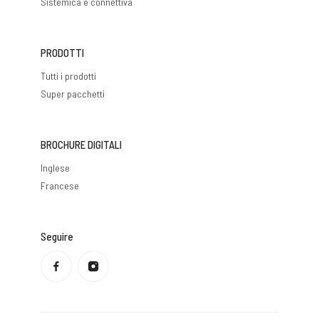
Sistemica e connettiva
PRODOTTI
Tutti i prodotti
Super pacchetti
BROCHURE DIGITALI
Inglese
Francese
Seguire
Informativa sulla privacy
Politica di rimborso
Condizioni di servizio
Politica di spedizione