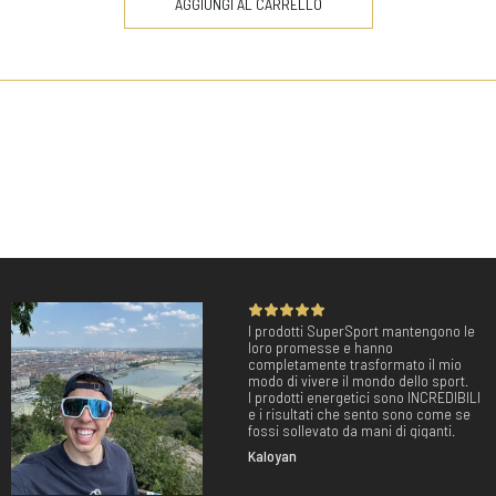
AGGIUNGI AL CARRELLO
I prodotti SuperSport mantengono le
loro promesse e hanno
completamente trasformato il mio
modo di vivere il mondo dello sport.
I prodotti energetici sono INCREDIBILI
e i risultati che sento sono come se
fossi sollevato da mani di giganti.
Kaloyan