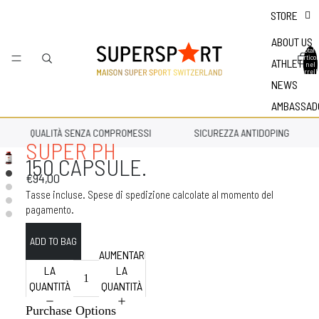
STORE
ABOUT US
Totale
articol
ATHLETES
nel
carrell
0
NEWS
AMBASSAD
QUALITÀ SENZA COMPROMESSI
SICUREZZA ANTIDOPING
SUPER PH
150 CAPSULE.
€94,00
Tasse incluse. Spese di spedizione calcolate al momento del
pagamento.
DIMINUIRE
AUMENTARE
LA
LA
QUANTITÀ
QUANTITÀ
Purchase Options