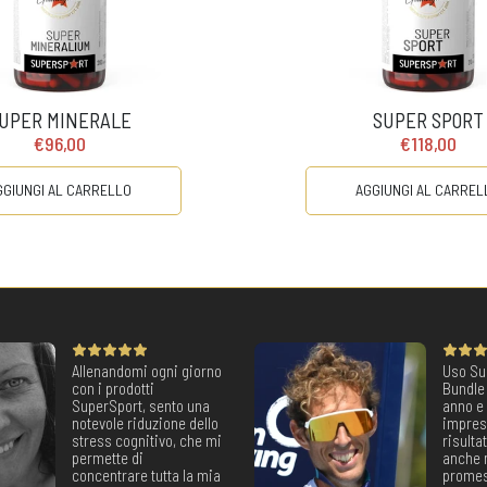
UPER MINERALE
SUPER SPORT
€96,00
€118,00
GGIUNGI AL CARRELLO
AGGIUNGI AL CARREL
Allenandomi ogni giorno
Uso Su
con i prodotti
Bundle
SuperSport, sento una
anno e
notevole riduzione dello
impres
stress cognitivo, che mi
risulta
permette di
anche 
concentrare tutta la mia
promes