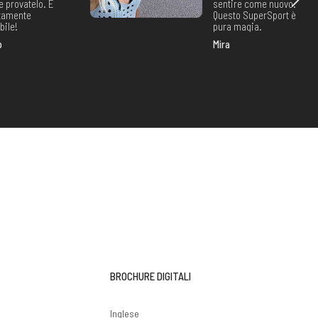
e provatelo. È
sentire come nuovo.
tamente
Questo SuperSport è
bile!
pura magia.
o
Mira
BROCHURE DIGITALI
i
Inglese