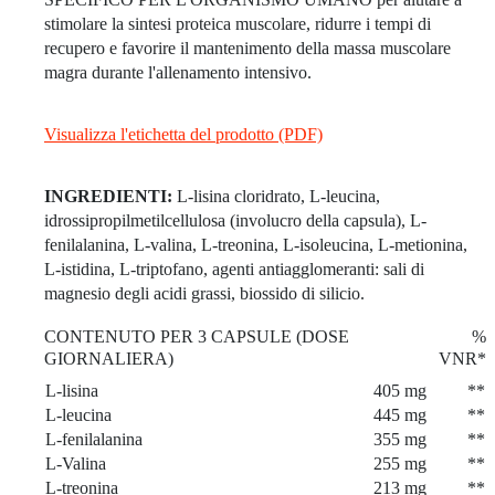
stimolare la sintesi proteica muscolare, ridurre i tempi di
recupero e favorire il mantenimento della massa muscolare
magra durante l'allenamento intensivo.
Visualizza l'etichetta del prodotto (PDF)
INGREDIENTI:
L-lisina cloridrato, L-leucina,
idrossipropilmetilcellulosa (involucro della capsula), L-
fenilalanina, L-valina, L-treonina, L-isoleucina, L-metionina,
L-istidina, L-triptofano, agenti antiagglomeranti: sali di
magnesio degli acidi grassi, biossido di silicio.
CONTENUTO PER 3 CAPSULE (DOSE
%
GIORNALIERA)
VNR*
L-lisina
405 mg
**
L-leucina
445 mg
**
L-fenilalanina
355 mg
**
L-Valina
255 mg
**
L-treonina
213 mg
**