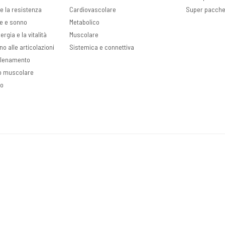
e la resistenza
Cardiovascolare
Super pacche
ve e sonno
Metabolico
rgia e la vitalità
Muscolare
no alle articolazioni
Sistemica e connettiva
llenamento
o muscolare
so