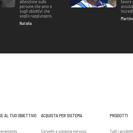
attenzione sulle
favore 
persone che amo e
assolu
sugli obiettivi che
incredi
voglio raggiungere.
Martin
Natalia
SE AL TUO OBIETTIVO
ACQUISTA PER SISTEMA
PRODOTTI
llenamento
Cervello e sistema nervoso
Tutti i prodott