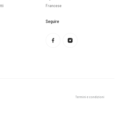
tti
Francese
Seguire
Informativa sulla privacy
Politica di rimborso
Condizioni di servizio
Politica di spedizione
Informazioni di contatto
Avviso legale
Termini e condizioni