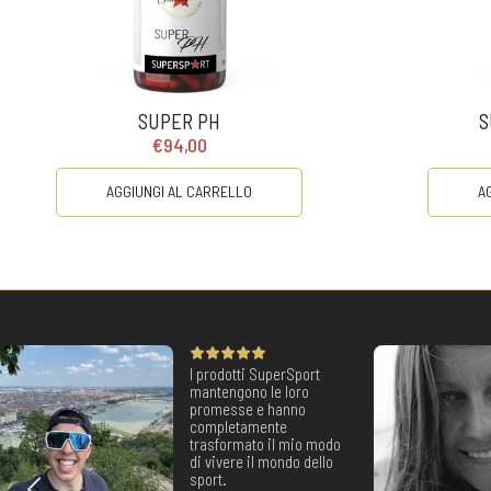
SUPER PH
S
€94,00
AGGIUNGI AL CARRELLO
A
I prodotti SuperSport
mantengono le loro
promesse e hanno
completamente
trasformato il mio modo
di vivere il mondo dello
sport.