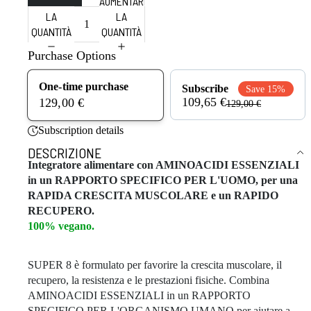
DIMINUIRE
AUMENTARE
LA
LA
QUANTITÀ
QUANTITÀ
Purchase Options
One-time purchase
Subscribe
Save 15%
109,65 €
129,00 €
129,00 €
Subscription details
DESCRIZIONE
Integratore alimentare con AMINOACIDI ESSENZIALI
in un RAPPORTO SPECIFICO PER L'UOMO, per una
RAPIDA CRESCITA MUSCOLARE e un RAPIDO
RECUPERO.
100% vegano.
SUPER 8 è formulato per favorire la crescita muscolare, il
recupero, la resistenza e le prestazioni fisiche. Combina
AMINOACIDI ESSENZIALI in un RAPPORTO
SPECIFICO PER L'ORGANISMO UMANO per aiutare a