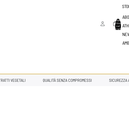
STO
ABO
Totale
articoli
ATH
nel
carrello:
0
NE
AM
TTI VEGETALI
QUALITÀ SENZA COMPROMESSI
SICUREZZA AN