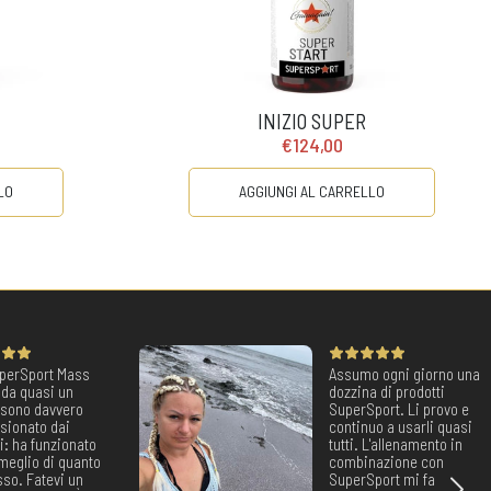
INIZIO SUPER
€124,00
LO
AGGIUNGI AL CARRELLO
perSport Mass
Assumo ogni giorno una
 da quasi un
dozzina di prodotti
 sono davvero
SuperSport. Li provo e
sionato dai
continuo a usarli quasi
ti: ha funzionato
tutti. L'allenamento in
meglio di quanto
combinazione con
so. Fatevi un
SuperSport mi fa