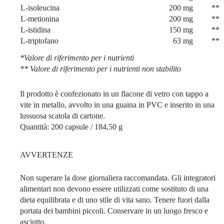
L-isoleucina
200 mg
**
L-metionina
200 mg
**
L-istidina
150 mg
**
L-triptofano
63 mg
**
*Valore di riferimento per i nutrienti
** Valore di riferimento per i nutrienti non stabilito
Il prodotto è confezionato in un flacone di vetro con tappo a
vite in metallo, avvolto in una guaina in PVC e inserito in una
lussuosa scatola di cartone.
Quantità: 200 capsule / 184,50 g
AVVERTENZE
Non superare la dose giornaliera raccomandata. Gli integratori
alimentari non devono essere utilizzati come sostituto di una
dieta equilibrata e di uno stile di vita sano. Tenere fuori dalla
portata dei bambini piccoli. Conservare in un luogo fresco e
asciutto.