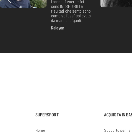
I prodotti energetici
sono INCREDIBILI e i
risultati che sento sono
come se fossi sollevato
da mani di giganti.
Kaloyan
SUPERSPORT
ACQUISTA IN BA
Home
Supporto per l'a