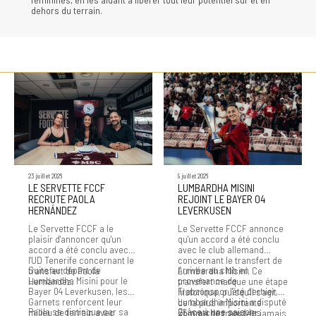
dehors du terrain.
23 juillet 2026
9 juillet 2026
LE SERVETTE FCCF
LUMBARDHA MISINI
RECRUTE PAOLA
REJOINT LE BAYER 04
HERNÁNDEZ
LEVERKUSEN
Le Servette FCCF a le
Le Servette FCCF annonce
plaisir d'annoncer qu'un
qu'un accord a été conclu
accord a été conclu avec
avec le club allemand
l'UD Tenerife concernant le
concernant le transfert de
Suite au départ de
Arrivée au club en
transfert de Paola
Lumbardha Misini. Ce
Lumbardha Misini pour le
provenance de
Hernández.
transfert marque une étape
Bayer 04 Leverkusen, les
Trabzonspor l'été dernier,
historique, puisqu'il s'agit
Garnets renforcent leur
Lumbardha Misini a disputé
de la plus importante
Paola se distingue par sa
Grâce à une saison
milieu de terrain avec
25 matches sous les
somme de transfert jamais