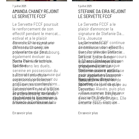
7 juillet 2026
6 juillet 2026
AMANDA CHANEY REJOINT
STEFANIE DA EIRA REJOINT
LE SERVETTE FCCF
LE SERVETTE FCCF
Le Servette FCCF poursuit
Le Servette FCCF a le
le renforcement de son
plaisir d'annoncer la
effectif pendant le mercato
signature de Stefanie Da
estival et a le plaisir
Eira. Joueuse
Amanda Chaney est une
Le Servette FCCF continue
d'annoncer la signature
expérimentée et
défenseuse centrale
de renforcer son effectif
d'Amanda Chaney, en
ambitieuse, elle rejoint les
polyvalente qui peut
avec l'arrivée de Stefanie
provenance de Strasbourg.
Garnets afin de renforcer
également évoluer au
Da Eira. Forte d'un parcours
l'effectif grâce à ses
Marta Peiro, directrice
À 33 ans, Stefanie fait son
poste d'arrière latérale.
impressionnant et d'une
qualités techniques, son
sportive :
retour en Super League
Solide dans les duels,
grande expérience,
engagement et sa
féminine suisse après
sereine en possession du
Stefanie revient en Suisse
détermination à aider le
« Amanda est une joueuse qui
avoir évolué en Espagne
ballon et forte d'une
pour apporter son savoir-
club à atteindre ses
correspond parfaitement au
Marta Peiro, directrice
avec le Real Betis, le
expérience précieuse
faire, son intelligence de
objectifs.
profil que nous recherchions.
sportive :
Sporting de Huelva et le
acquise ces dernières
jeu et son esprit d'équipe au
Son expérience, sa discipline,
Deportivo Alavés, puis plus
saisons en France, à Dijon
Servette.
Tous les membres du club
« Nous sommes très heureux
sa polyvalence et son état
récemment en Belgique
et à Strasbourg, Amanda
souhaitent la bienvenue à
d'accueillir Stefanie au
d'esprit seront des atouts
avec le Club de Bruges. Elle
apporte de la qualité et de
Amanda à Genève et lui
Servette FCCF. C'est une
précieux pour l'équipe cette
entame désormais un
la profondeur à la ligne
souhaitent beaucoup de
joueuse dotée de grandes
saison. »
nouveau chapitre de sa
défensive de la Servette.
succès pour la saison à
qualités, d'un véritable esprit
carrière dans le football
En savoir plus
En savoir plus
venir !
de compétition et d'une forte
suisse, après avoir déjà
volonté de progresser sans
porté les couleurs de
cesse. Stefanie connaît
Thoune, Bâle, Zurich, du
extrêmement bien le
Grasshopper Club de
championnat suisse, ce qui
Zurich et des Young Boys.