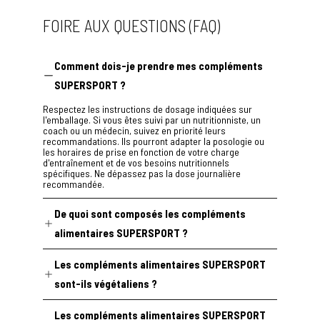
l'aidera à s'intégrer
rapidement. Son expérience,
FOIRE AUX QUESTIONS (FAQ)
son exigence et ses qualités
footballistiques seront de
véritables atouts pour notre
équipe. »
Comment dois-je prendre mes compléments
SUPERSPORT ?
Respectez les instructions de dosage indiquées sur
l'emballage. Si vous êtes suivi par un nutritionniste, un
coach ou un médecin, suivez en priorité leurs
recommandations. Ils pourront adapter la posologie ou
les horaires de prise en fonction de votre charge
d'entraînement et de vos besoins nutritionnels
spécifiques. Ne dépassez pas la dose journalière
recommandée.
De quoi sont composés les compléments
alimentaires SUPERSPORT ?
Nos formules s'appuient sur des extraits végétaux,
Les compléments alimentaires SUPERSPORT
sélectionnés à l'issue d'une analyse des publications
scientifiques évaluées par des pairs dans le domaine de
sont-ils végétaliens ?
la nutrition et dosés conformément aux résultats de
recherches cliniques menées en conditions réelles. La
95 % de notre gamme est certifiée végane.
sécurité de chaque formule est évaluée conformément
Les compléments alimentaires SUPERSPORT