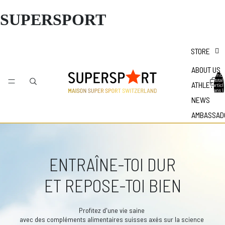
SUPERSPORT
STORE
ABOUT US
Nombr
total
ATHLETES
d'articl
dans l
panier 
NEWS
0
AMBASSAD
ENTRAÎNE-TOI DUR
ET REPOSE-TOI BIEN
Profitez d'une vie saine
avec des compléments alimentaires suisses axés sur la science