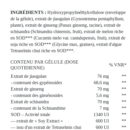
INGRÉDIENTS :
Hydroxypropylméthylcellulose (enveloppe
de la gélule), extrait de jiaogulan (Gynostemma pentaphyllum,
plante), extrait de ginseng (Panax ginseng, racine), extrait de
schisandra (Schisandra chinensis, fruit), extrait de melon riche
en SOD*** (Cucumis melo var. cantalupensis, fruit), extrait de
soja riche en SOD*** (Glycine max, graines), extrait d'algue
Tetraselmis chui riche en SOD***.
CONTENU PAR GÉLULE (DOSE
% VNR*
QUOTIDIENNE)
Extrait de jiaogulan
76 mg
**
- contenant des gypénosides
68,6 mg
**
Extrait de ginseng
70 mg
**
- contenant des ginsénosides
5,6 mg
**
Extrait de schisandra
70 mg
**
- contenant de la Schisandrine
7 mg
**
SOD – Activité totale
1340 UI
**
— extrait de « Soy Extract »
600 UI
**
— issu d'un extrait de Tetraselmis chui
600 UI
**