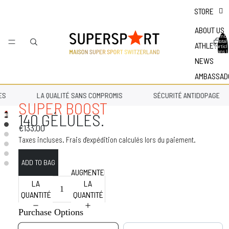
STORE
ABOUT US
Nombr
total
ATHLETES
d'articl
dans l
panier 
NEWS
0
AMBASSAD
S
LA QUALITÉ SANS COMPROMIS
SÉCURITÉ ANTIDOPAGE
SUPER BOOST
140 GÉLULES.
€133,00
Taxes incluses. Frais d'expédition calculés lors du paiement.
DIMINUER
AUGMENTER
LA
LA
QUANTITÉ
QUANTITÉ
Purchase Options