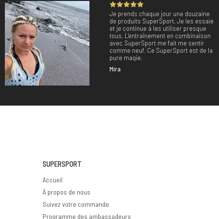
Je prends chaque jour une douzaine
de produits SuperSport. Je les essaie
et je continue à les utiliser presque
tous. L'entraînement en combinaison
avec SuperSport me fait me sentir
comme neuf. Ce SuperSport est de la
pure magie.
Mira
SUPERSPORT
Accueil
À propos de nous
Suivez votre commande
Programme des ambassadeurs