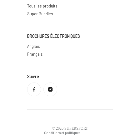
Tous les produits
Super Bundles
BROCHURES ÉLECTRONIQUES
Anglais
Français
Suivre
Politique de confidentialité
Politique de remboursement
Conditions d'utilisation
Politique d'expédition
Coordonnées
Mentions légales
© 2026
SUPERSPORT
Conditions et politiques