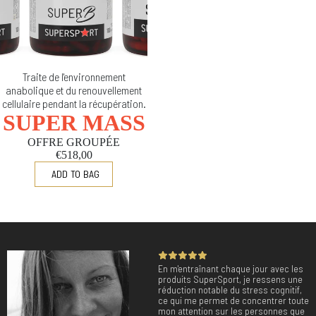
Traite de l'environnement
anabolique et du renouvellement
cellulaire pendant la récupération.
SUPER MASS
OFFRE GROUPÉE
€518,00
En m'entraînant chaque jour avec les
produits SuperSport, je ressens une
réduction notable du stress cognitif,
ce qui me permet de concentrer toute
mon attention sur les personnes que