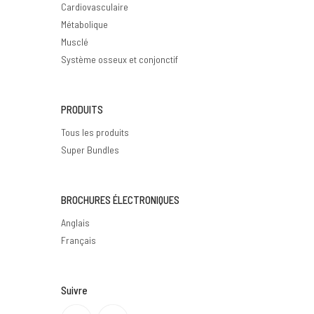
Cardiovasculaire
Métabolique
Musclé
Système osseux et conjonctif
PRODUITS
Tous les produits
Super Bundles
BROCHURES ÉLECTRONIQUES
Anglais
Français
Suivre
Politique de confidentialité
Politique de remboursement