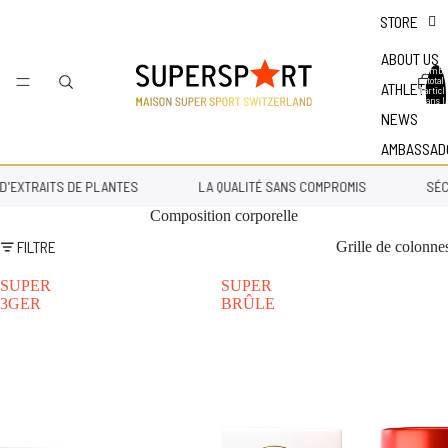
STORE
ABOUT US
Nombr
total
ATHLETES
d'articl
dans l
panier 
NEWS
0
AMBASSAD
'EXTRAITS DE PLANTES
LA QUALITÉ SANS COMPROMIS
SÉCU
Composition corporelle
FILTRE
Grille de colonne
SUPER
SUPER
3GER
BRÛLE