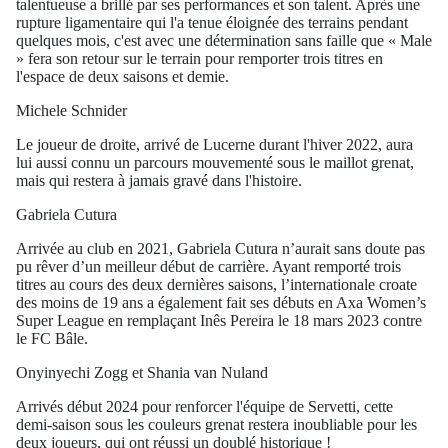
talentueuse a brillé par ses performances et son talent. Après une
rupture ligamentaire qui l'a tenue éloignée des terrains pendant
quelques mois, c'est avec une détermination sans faille que « Male
» fera son retour sur le terrain pour remporter trois titres en
l'espace de deux saisons et demie.
Michele Schnider
Le joueur de droite, arrivé de Lucerne durant l'hiver 2022, aura
lui aussi connu un parcours mouvementé sous le maillot grenat,
mais qui restera à jamais gravé dans l'histoire.
Gabriela Cutura
Arrivée au club en 2021, Gabriela Cutura n’aurait sans doute pas
pu rêver d’un meilleur début de carrière. Ayant remporté trois
titres au cours des deux dernières saisons, l’internationale croate
des moins de 19 ans a également fait ses débuts en Axa Women’s
Super League en remplaçant Inês Pereira le 18 mars 2023 contre
le FC Bâle.
Onyinyechi Zogg et Shania van Nuland
Arrivés début 2024 pour renforcer l'équipe de Servetti, cette
demi-saison sous les couleurs grenat restera inoubliable pour les
deux joueurs, qui ont réussi un doublé historique !