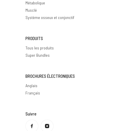
Métabolique
Musclé
Système osseux et conjonctif
PRODUITS
Tous les produits
Super Bundles
BROCHURES ÉLECTRONIQUES
Anglais
Français
Suivre
Politique de confidentialité
Politique de remboursement