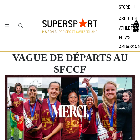
STORE
ABOUT US
Nombr
total
ATHLETES
d'articl
dans l
panier 
NEWS
0
AMBASSAD
VAGUE DE DÉPARTS AU
SFCCF