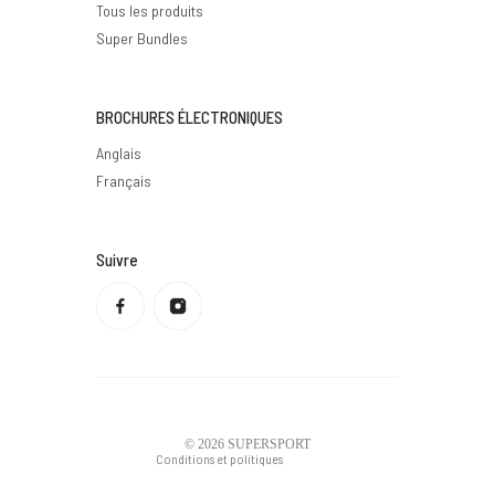
Tous les produits
Super Bundles
BROCHURES ÉLECTRONIQUES
Anglais
Français
Suivre
Politique de confidentialité
Politique de remboursement
Conditions d'utilisation
Politique d'expédition
Coordonnées
Mentions légales
© 2026
SUPERSPORT
Conditions et politiques