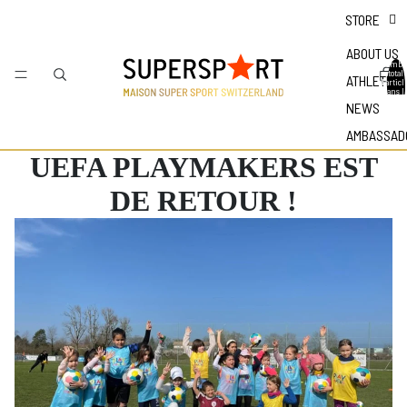
STORE
ABOUT US
Nombr
total
ATHLETES
d'articl
dans l
panier 
NEWS
0
AMBASSAD
UEFA PLAYMAKERS EST
DE RETOUR !