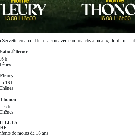
a Servette entament leur saison avec cinq matchs amicaux, dont trois à d
 Saint-Étienne
 16 h
Chênes
 Fleury
t à 16 h
-Chênes
- Thonon-
à 16 h
-Chênes
BILLETS
 CHF
enfants de moins de 16 ans