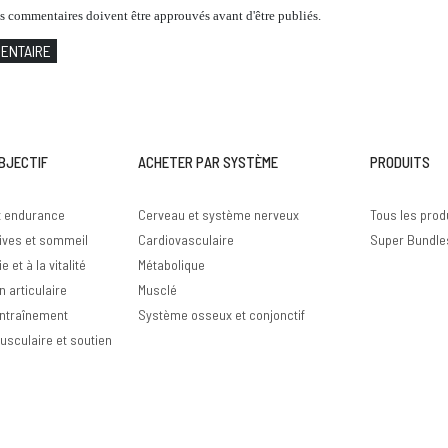
es commentaires doivent être approuvés avant d'être publiés.
MENTAIRE
BJECTIF
ACHETER PAR SYSTÈME
PRODUITS
t endurance
Cerveau et système nerveux
Tous les prod
ives et sommeil
Cardiovasculaire
Super Bundle
e et à la vitalité
Métabolique
n articulaire
Musclé
entraînement
Système osseux et conjonctif
sculaire et soutien