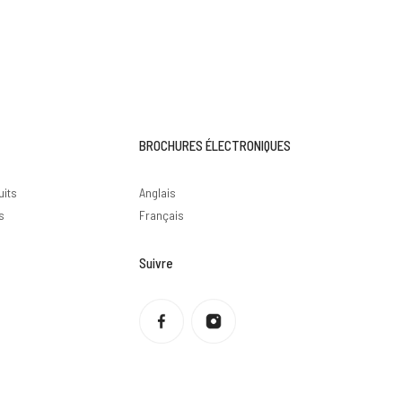
BROCHURES ÉLECTRONIQUES
uits
Anglais
s
Français
Suivre
Politique de confidentialité
Politique de remboursement
Conditions d'utilisation