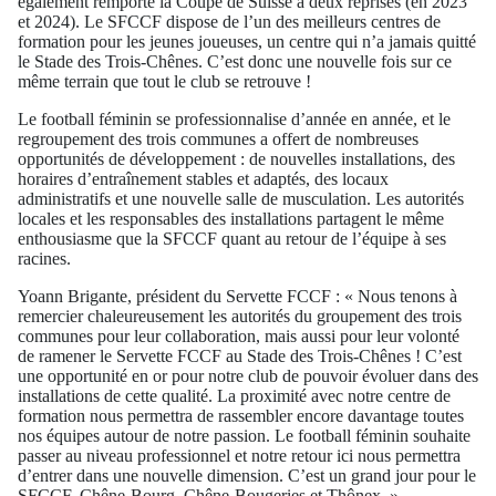
également remporté la Coupe de Suisse à deux reprises (en 2023
et 2024). Le SFCCF dispose de l’un des meilleurs centres de
formation pour les jeunes joueuses, un centre qui n’a jamais quitté
le Stade des Trois-Chênes. C’est donc une nouvelle fois sur ce
même terrain que tout le club se retrouve !
Le football féminin se professionnalise d’année en année, et le
regroupement des trois communes a offert de nombreuses
opportunités de développement : de nouvelles installations, des
horaires d’entraînement stables et adaptés, des locaux
administratifs et une nouvelle salle de musculation. Les autorités
locales et les responsables des installations partagent le même
enthousiasme que la SFCCF quant au retour de l’équipe à ses
racines.
Yoann Brigante, président du Servette FCCF : « Nous tenons à
remercier chaleureusement les autorités du groupement des trois
communes pour leur collaboration, mais aussi pour leur volonté
de ramener le Servette FCCF au Stade des Trois-Chênes ! C’est
une opportunité en or pour notre club de pouvoir évoluer dans des
installations de cette qualité. La proximité avec notre centre de
formation nous permettra de rassembler encore davantage toutes
nos équipes autour de notre passion. Le football féminin souhaite
passer au niveau professionnel et notre retour ici nous permettra
d’entrer dans une nouvelle dimension. C’est un grand jour pour le
SFCCF, Chêne-Bourg, Chêne-Bougeries et Thônex. »