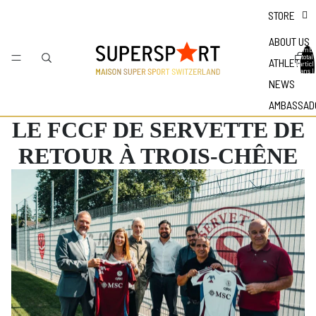
STORE
ABOUT US
Nombr
total
ATHLETES
d'articl
dans l
panier 
NEWS
0
AMBASSAD
LE FCCF DE SERVETTE DE
RETOUR À TROIS-CHÊNE