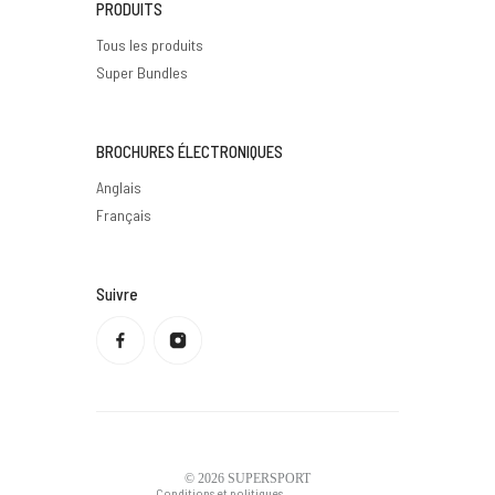
PRODUITS
Tous les produits
Super Bundles
BROCHURES ÉLECTRONIQUES
Anglais
Français
Suivre
Politique de confidentialité
Politique de remboursement
Conditions d'utilisation
Politique d'expédition
Coordonnées
Mentions légales
© 2026
SUPERSPORT
Conditions et politiques