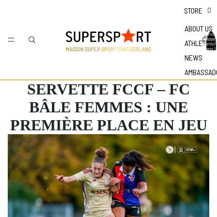
STORE
ABOUT US
Nombr
total
ATHLETES
d'articl
dans l
panier 
NEWS
0
AMBASSAD
SERVETTE FCCF – FC
BÂLE FEMMES : UNE
PREMIÈRE PLACE EN JEU