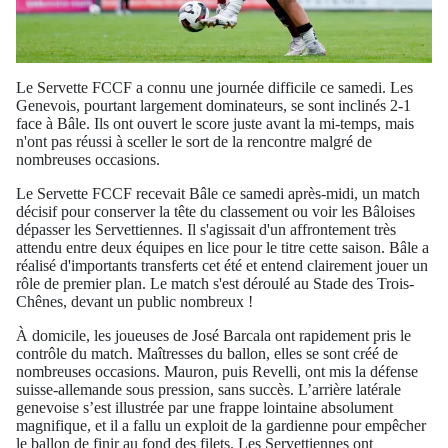
Le Servette FCCF a connu une journée difficile ce samedi. Les
Genevois, pourtant largement dominateurs, se sont inclinés 2-1
face à Bâle. Ils ont ouvert le score juste avant la mi-temps, mais
n'ont pas réussi à sceller le sort de la rencontre malgré de
nombreuses occasions.
Le Servette FCCF recevait Bâle ce samedi après-midi, un match
décisif pour conserver la tête du classement ou voir les Bâloises
dépasser les Servettiennes. Il s'agissait d'un affrontement très
attendu entre deux équipes en lice pour le titre cette saison. Bâle a
réalisé d'importants transferts cet été et entend clairement jouer un
rôle de premier plan. Le match s'est déroulé au Stade des Trois-
Chênes, devant un public nombreux !
À domicile, les joueuses de José Barcala ont rapidement pris le
contrôle du match. Maîtresses du ballon, elles se sont créé de
nombreuses occasions. Mauron, puis Revelli, ont mis la défense
suisse-allemande sous pression, sans succès. L’arrière latérale
genevoise s’est illustrée par une frappe lointaine absolument
magnifique, et il a fallu un exploit de la gardienne pour empêcher
le ballon de finir au fond des filets. Les Servettiennes ont