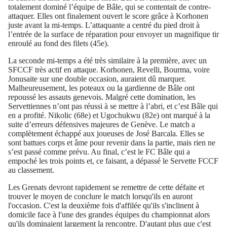
totalement dominé l’équipe de Bâle, qui se contentait de contre-
attaquer. Elles ont finalement ouvert le score grâce à Korhonen
juste avant la mi-temps. L’attaquante a centré du pied droit à
l’entrée de la surface de réparation pour envoyer un magnifique tir
enroulé au fond des filets (45e).
La seconde mi-temps a été très similaire à la première, avec un
SFCCF très actif en attaque. Korhonen, Revelli, Bourma, voire
Jonusaite sur une double occasion, auraient dû marquer.
Malheureusement, les poteaux ou la gardienne de Bâle ont
repoussé les assauts genevois. Malgré cette domination, les
Servettiennes n’ont pas réussi à se mettre à l’abri, et c’est Bâle qui
en a profité. Nikolic (68e) et Ugochukwu (82e) ont marqué à la
suite d’erreurs défensives majeures de Genève. Le match a
complètement échappé aux joueuses de José Barcala. Elles se
sont battues corps et âme pour revenir dans la partie, mais rien ne
s’est passé comme prévu. Au final, c’est le FC Bâle qui a
empoché les trois points et, ce faisant, a dépassé le Servette FCCF
au classement.
Les Grenats devront rapidement se remettre de cette défaite et
trouver le moyen de conclure le match lorsqu'ils en auront
l'occasion. C'est la deuxième fois d'affilée qu'ils s'inclinent à
domicile face à l'une des grandes équipes du championnat alors
qu'ils dominaient largement la rencontre. D'autant plus que c'est