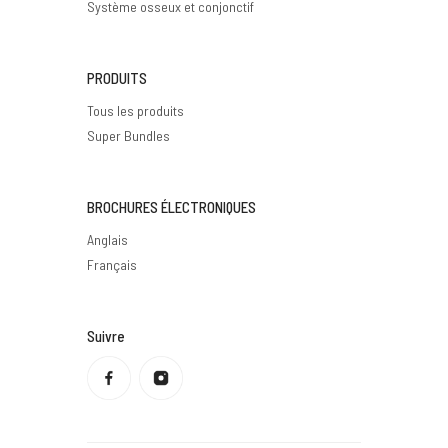
Système osseux et conjonctif
PRODUITS
Tous les produits
Super Bundles
BROCHURES ÉLECTRONIQUES
Anglais
Français
Suivre
Politique de confidentialité
Politique de remboursement
Conditions d'utilisation
Politique d'expédition