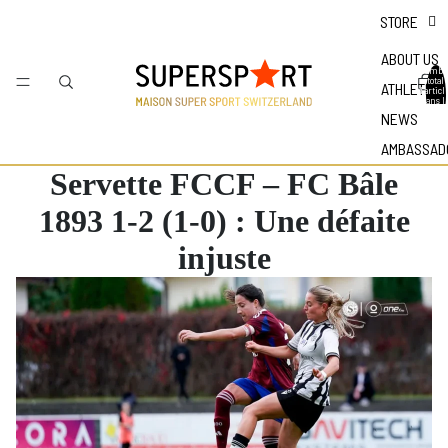
STORE
ABOUT US
Nombr
total
ATHLETES
d'articl
dans l
panier 
NEWS
0
AMBASSAD
Servette FCCF – FC Bâle
1893 1-2 (1-0) : Une défaite
injuste