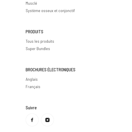
Musclé
Système osseux et conjonctif
PRODUITS
Tous les produits
Super Bundles
BROCHURES ÉLECTRONIQUES
Anglais
Français
Suivre
Politique de confidentialité
Politique de remboursement
Conditions d'utilisation