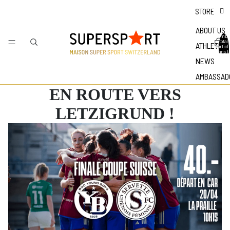
STORE
ABOUT US
Nombr
total
ATHLETES
d'articl
dans l
panier 
NEWS
0
AMBASSAD
EN ROUTE VERS
LETZIGRUND !