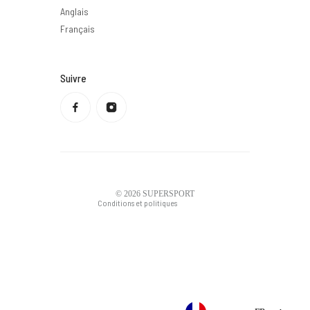
Anglais
Français
Suivre
Politique de confidentialité
Politique de remboursement
Conditions d'utilisation
Politique d'expédition
Coordonnées
Mentions légales
© 2026
SUPERSPORT
Conditions et politiques