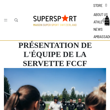
STORE
ABOUT US
Nombr
total
ATHLETES
d'articl
dans l
panier 
NEWS
0
AMBASSAD
PRÉSENTATION DE
L'ÉQUIPE DE LA
SERVETTE FCCF