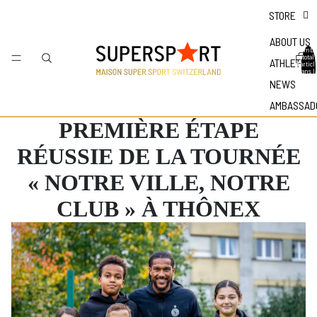
STORE
ABOUT US
Nombr
total
ATHLETES
d'articl
dans l
panier 
NEWS
0
AMBASSAD
PREMIÈRE ÉTAPE
RÉUSSIE DE LA TOURNÉE
« NOTRE VILLE, NOTRE
CLUB » À THÔNEX