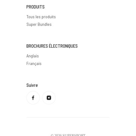
PRODUITS
Tous les produits
Super Bundles
BROCHURES ÉLECTRONIQUES
Anglais
Français
Suivre
Politique de confidentialité
Politique de remboursement
Conditions d'utilisation
Politique d'expédition
Coordonnées
Mentions légales
© 2026
SUPERSPORT