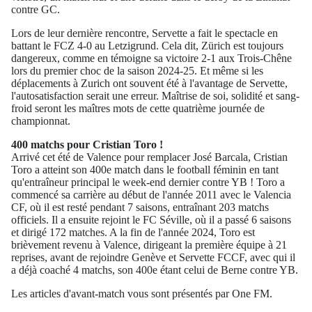
contre GC.
Lors de leur dernière rencontre, Servette a fait le spectacle en
battant le FCZ 4-0 au Letzigrund. Cela dit, Zürich est toujours
dangereux, comme en témoigne sa victoire 2-1 aux Trois-Chêne
lors du premier choc de la saison 2024-25. Et même si les
déplacements à Zurich ont souvent été à l'avantage de Servette,
l'autosatisfaction serait une erreur. Maîtrise de soi, solidité et sang-
froid seront les maîtres mots de cette quatrième journée de
championnat.
400 matchs pour Cristian Toro !
Arrivé cet été de Valence pour remplacer José Barcala, Cristian
Toro a atteint son 400e match dans le football féminin en tant
qu'entraîneur principal le week-end dernier contre YB ! Toro a
commencé sa carrière au début de l'année 2011 avec le Valencia
CF, où il est resté pendant 7 saisons, entraînant 203 matchs
officiels. Il a ensuite rejoint le FC Séville, où il a passé 6 saisons
et dirigé 172 matches. A la fin de l'année 2024, Toro est
brièvement revenu à Valence, dirigeant la première équipe à 21
reprises, avant de rejoindre Genève et Servette FCCF, avec qui il
a déjà coaché 4 matchs, son 400e étant celui de Berne contre YB.
Les articles d'avant-match vous sont présentés par One FM.