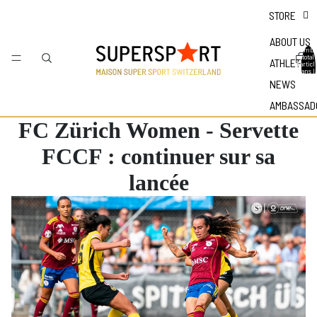
STORE
ABOUT US
Nombr
total
ATHLETES
d'articl
dans l
panier 
NEWS
0
AMBASSAD
FC Zürich Women - Servette
FCCF : continuer sur sa
lancée