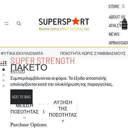
STORE
ABOUT US
Συνολικ
αριθμ
ATHLETES
προϊόν
στο
καλάθι:
NEWS
AMBASSAD
ΦΥΤΙΚΆ ΕΚΧΥΛΊΣΜΑΤΑ
ΠΟΙΌΤΗΤΑ ΧΩΡΊΣ ΣΥΜΒΙΒΑΣΜΟΎΣ
SUPER STRENGTH
ΠΑΚΕΤΟ
€517,00
Συμπεριλαμβάνονται οι φόροι. Τα έξοδα αποστολής
υπολογίζονται κατά την ολοκλήρωση της παραγγελίας.
ΑΎΞΗΣΗ
ΜΕΊΩΣΗ
ΤΗΣ
ΠΟΣΌΤΗΤΑΣ
ΠΟΣΌΤΗΤΑΣ
Purchase Options