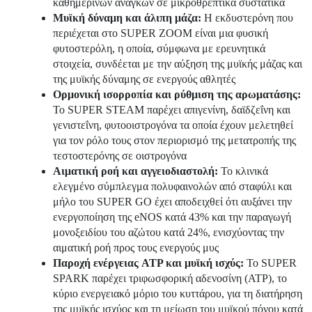
καθημερινών αναγκών σε μικροθρεπτικά συστατικά
Μυϊκή δύναμη και άλιπη μάζα:
Η εκδυστερόνη που
περιέχεται στο SUPER ZOOM είναι μια φυσική
φυτοστερόλη, η οποία, σύμφωνα με ερευνητικά
στοιχεία, συνδέεται με την αύξηση της μυϊκής μάζας και
της μυϊκής δύναμης σε ενεργούς αθλητές
Ορμονική ισορροπία και ρύθμιση της αρωματάσης:
Το SUPER STEAM παρέχει απιγενίνη, δαϊδζεΐνη και
γενιστεΐνη, φυτοοιστρογόνα τα οποία έχουν μελετηθεί
για τον ρόλο τους στον περιορισμό της μετατροπής της
τεστοστερόνης σε οιστρογόνα
Αιματική ροή και αγγειοδιαστολή:
Το κλινικά
ελεγμένο σύμπλεγμα πολυφαινολών από σταφύλι και
μήλο του SUPER GO έχει αποδειχθεί ότι αυξάνει την
ενεργοποίηση της eNOS κατά 43% και την παραγωγή
μονοξειδίου του αζώτου κατά 24%, ενισχύοντας την
αιματική ροή προς τους ενεργούς μυς
Παροχή ενέργειας ATP και μυϊκή ισχύς:
Το SUPER
SPARK παρέχει τριφωσφορική αδενοσίνη (ATP), το
κύριο ενεργειακό μόριο του κυττάρου, για τη διατήρηση
της μυϊκής ισχύος και τη μείωση του μυϊκού πόνου κατά