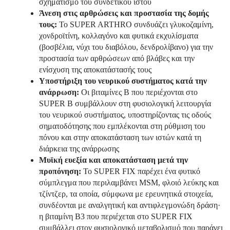
σχηματισμό του συνδετικού ιστού
Άνεση στις αρθρώσεις και προστασία της δομής
τους:
Το SUPER ARTHRO συνδυάζει γλυκοζαμίνη,
χονδροϊτίνη, κολλαγόνο και φυτικά εκχυλίσματα
(βοσβέλια, νύχι του διαβόλου, δενδρολίβανο) για την
προστασία των αρθρώσεων από βλάβες και την
ενίσχυση της αποκατάστασής τους
Υποστήριξη του νευρικού συστήματος κατά την
ανάρρωση:
Οι βιταμίνες Β που περιέχονται στο
SUPER B συμβάλλουν στη φυσιολογική λειτουργία
του νευρικού συστήματος, υποστηρίζοντας τις οδούς
σηματοδότησης που εμπλέκονται στη ρύθμιση του
πόνου και στην αποκατάσταση των ιστών κατά τη
διάρκεια της ανάρρωσης
Μυϊκή ευεξία και αποκατάσταση μετά την
προπόνηση:
Το SUPER FIX παρέχει ένα φυτικό
σύμπλεγμα που περιλαμβάνει MSM, φλοιό λεύκης και
τζίντζερ, τα οποία, σύμφωνα με ερευνητικά στοιχεία,
συνδέονται με αναλγητική και αντιφλεγμονώδη δράση·
η βιταμίνη Β3 που περιέχεται στο SUPER FIX
συμβάλλει στον φυσιολογικό μεταβολισμό που παράγει