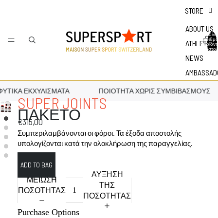
STORE
ABOUT US
Συνολικ
αριθμ
ATHLETES
προϊόν
στο
καλάθι:
NEWS
AMBASSAD
ΥΤΙΚΆ ΕΚΧΥΛΊΣΜΑΤΑ
ΠΟΙΌΤΗΤΑ ΧΩΡΊΣ ΣΥΜΒΙΒΑΣΜΟΎΣ
SUPER JOINTS
ΠΑΚΕΤΟ
€315,00
Συμπεριλαμβάνονται οι φόροι. Τα έξοδα αποστολής
υπολογίζονται κατά την ολοκλήρωση της παραγγελίας.
ΑΎΞΗΣΗ
ΜΕΊΩΣΗ
ΤΗΣ
ΠΟΣΌΤΗΤΑΣ
ΠΟΣΌΤΗΤΑΣ
Purchase Options