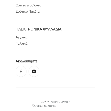
Όλα τα προϊόντα
Σούπερ Πακέτα
ΗΛΕΚΤΡΟΝΙΚΑ ΦΥΛΛΑΔΙΑ
Αγγλικά
Γαλλικά
Ακολουθήστε
Πολιτική απορρήτου
Πολιτική επιστροφής χρημάτων
Όροι χρήσης
Πολιτική αποστολών
Στοιχεία επικοινωνίας
Νομική γνωστοποίηση
© 2026
SUPERSPORT
Όροι και πολιτικές