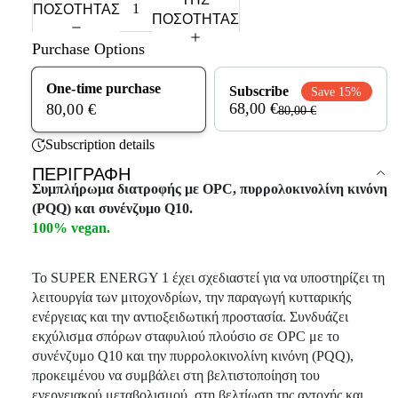
ΠΟΣΌΤΗΤΑΣ
ΠΟΣΌΤΗΤΑΣ
Purchase Options
One-time purchase
Subscribe
Save 15%
68,00 €
80,00 €
80,00 €
Subscription details
ΠΕΡΙΓΡΑΦΉ
Συμπλήρωμα διατροφής με OPC, πυρρολοκινολίνη κινόνη
(PQQ) και συνένζυμο Q10.
100% vegan.
Το SUPER ENERGY 1 έχει σχεδιαστεί για να υποστηρίζει τη
λειτουργία των μιτοχονδρίων, την παραγωγή κυτταρικής
ενέργειας και την αντιοξειδωτική προστασία. Συνδυάζει
εκχύλισμα σπόρων σταφυλιού πλούσιο σε OPC με το
συνένζυμο Q10 και την πυρρολοκινολίνη κινόνη (PQQ),
προκειμένου να συμβάλει στη βελτιστοποίηση του
ενεργειακού μεταβολισμού, στη βελτίωση της αντοχής και