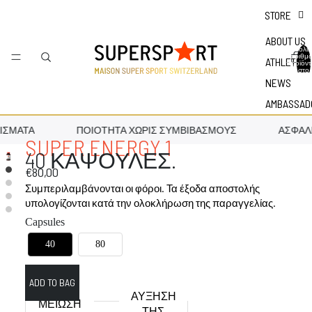
STORE
ABOUT US
Συνολικ
αριθμ
ATHLETES
προϊόν
στο
καλάθι:
NEWS
AMBASSAD
ΊΣΜΑΤΑ
ΠΟΙΌΤΗΤΑ ΧΩΡΊΣ ΣΥΜΒΙΒΑΣΜΟΎΣ
ΑΣΦΆΛΕ
SUPER ENERGY 1
40 ΚΑΨΟΥΛΕΣ.
€80,00
Συμπεριλαμβάνονται οι φόροι. Τα έξοδα αποστολής
υπολογίζονται κατά την ολοκλήρωση της παραγγελίας.
Capsules
40
80
ΑΎΞΗΣΗ
ΜΕΊΩΣΗ
ΤΗΣ