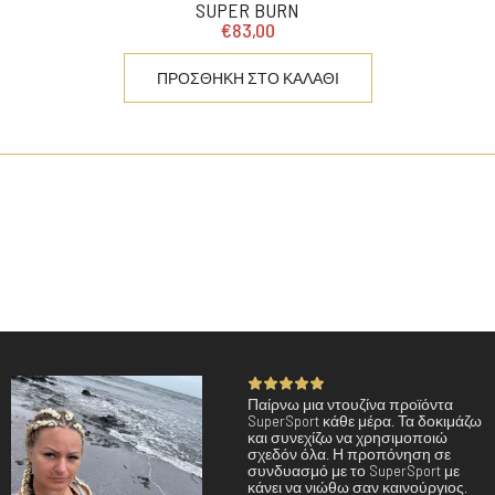
SUPER BURN
€83,00
ΠΡΟΣΘΗΚΗ ΣΤΟ ΚΑΛΑΘΙ
Παίρνω μια ντουζίνα προϊόντα
SuperSport κάθε μέρα. Τα δοκιμάζω
και συνεχίζω να χρησιμοποιώ
σχεδόν όλα. Η προπόνηση σε
συνδυασμό με το SuperSport με
κάνει να νιώθω σαν καινούργιος.