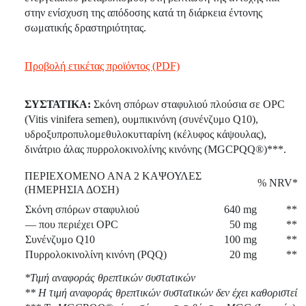
στην ενίσχυση της απόδοσης κατά τη διάρκεια έντονης
σωματικής δραστηριότητας.
Προβολή ετικέτας προϊόντος (PDF)
ΣΥΣΤΑΤΙΚΑ:
Σκόνη σπόρων σταφυλιού πλούσια σε OPC
(Vitis vinifera semen), ουμπικινόνη (συνένζυμο Q10),
υδροξυπροπυλομεθυλοκυτταρίνη (κέλυφος κάψουλας),
δινάτριο άλας πυρρολοκινολίνης κινόνης (MGCPQQ®)***.
ΠΕΡΙΕΧΟΜΕΝΟ ΑΝΑ 2 ΚΑΨΟΥΛΕΣ
% NRV*
(ΗΜΕΡΗΣΙΑ ΔΟΣΗ)
Σκόνη σπόρων σταφυλιού
640 mg
**
— που περιέχει OPC
50 mg
**
Συνένζυμο Q10
100 mg
**
Πυρρολοκινολίνη κινόνη (PQQ)
20 mg
**
*Τιμή αναφοράς θρεπτικών συστατικών
** Η τιμή αναφοράς θρεπτικών συστατικών δεν έχει καθοριστεί