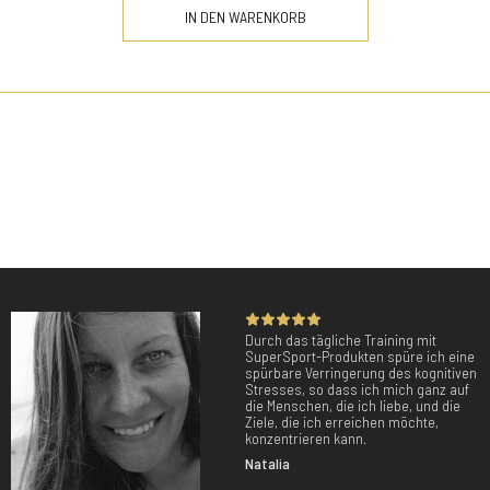
IN DEN WARENKORB
Durch das tägliche Training mit
SuperSport-Produkten spüre ich eine
spürbare Verringerung des kognitiven
Stresses, so dass ich mich ganz auf
die Menschen, die ich liebe, und die
Ziele, die ich erreichen möchte,
konzentrieren kann.
Natalia