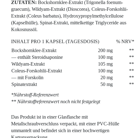
ZUTATEN:
Bockshornklee-Extrakt (Trigonella foenum-
graecum), Wildyam-Extrakt (Dioscorea), Coleus-Forskohlii-
Extrakt (Coleus barbatus), Hydroxypropylmethylcellulose
(Kapselhülle), Spinat-Extrakt, mittelkettige Triglyceride aus
Kokosnussöl.
INHALT PRO 1 KAPSEL (TAGESDOSIS)
% NRV*
Bockshornklee-Extrakt
200 mg
**
— enthält Steroidsaponine
100 mg
**
Wildyam-Extrakt
105 mg
**
Coleus-Forskohlii-Extrakt
100 mg
**
— mit Forskolin
20 mg
**
Spinatextrakt
50 mg
**
*Nährstoff-Referenzwert
** Nährstoffreferenzwert noch nicht festgelegt
Das Produkt ist in einer Glasflasche mit
Metallschraubverschluss verpackt, mit einer PVC-Hülle
ummantelt und befindet sich in einer hochwertigen
Kartonverpackung.