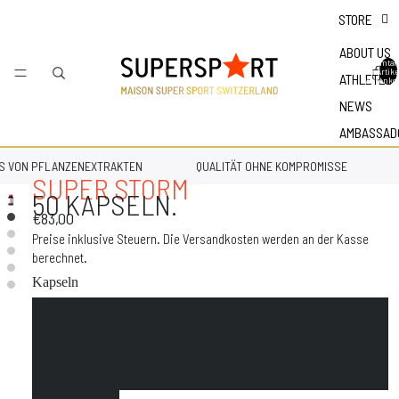
STORE
ABOUT US
Gesamtan
der Artike
ATHLETES
Warenkor
NEWS
AMBASSAD
S VON PFLANZENEXTRAKTEN
QUALITÄT OHNE KOMPROMISSE
SUPER STORM
50 KAPSELN.
€83,00
Preise inklusive Steuern. Die Versandkosten werden an der Kasse
berechnet.
Kapseln
50
100