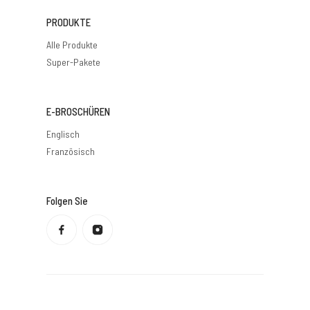
PRODUKTE
Alle Produkte
Super-Pakete
E-BROSCHÜREN
Englisch
Französisch
Folgen Sie
Datenschutzbestimmungen
Rückerstattungsrichtlinie
Nutzungsbedingungen
Versandbedingungen
Kontaktdaten
Rechtlicher Hinweis