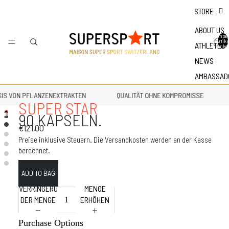
STORE
ABOUT US
Gesamtan
der Artike
ATHLETES
Warenkor
NEWS
AMBASSAD
IS VON PFLANZENEXTRAKTEN
QUALITÄT OHNE KOMPROMISSE
SUPER STAR
90 KAPSELN.
€121,00
Preise inklusive Steuern. Die Versandkosten werden an der Kasse
berechnet.
VERRINGERUNG
MENGE
DER MENGE
ERHÖHEN
Purchase Options