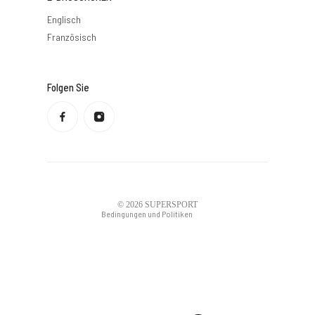
Englisch
Französisch
Folgen Sie
Datenschutzbestimmungen
Rückerstattungsrichtlinie
Nutzungsbedingungen
Versandbedingungen
Kontaktdaten
Rechtlicher Hinweis
© 2026
SUPERSPORT
Bedingungen und Politiken