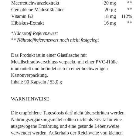
Meerrettichwurzelextrakt
20 mg
**
Gemahlene Mädesüßblätter
20 μg
**
Vitamin B3
18 mg
112%
Hibiskus-Extrakt
16 mg
**
*Nährstoff-Referenzwert
** Nährstoffreferenzwert noch nicht festgelegt
Das Produkt ist in einer Glasflasche mit
Metallschraubverschluss verpackt, mit einer PVC-Hülle
ummantelt und befindet sich in einer hochwertigen
Kartonverpackung.
Inhalt: 90 Kapseln / 53,0 g
WARNHINWEISE
Die empfohlene Tagesdosis darf nicht überschritten werden.
Nahrungsergänzungsmittel sollten nicht als Ersatz für eine
ausgewogene Ernährung und eine gesunde Lebensweise
verwendet werden. Außerhalb der Reichweite von kleinen