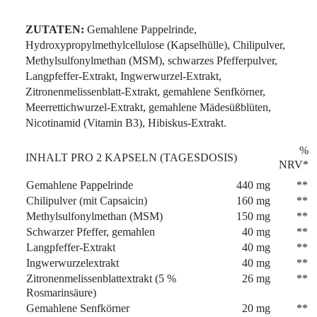
ZUTATEN:
Gemahlene Pappelrinde,
Hydroxypropylmethylcellulose (Kapselhülle), Chilipulver,
Methylsulfonylmethan (MSM), schwarzes Pfefferpulver,
Langpfeffer-Extrakt, Ingwerwurzel-Extrakt,
Zitronenmelissenblatt-Extrakt, gemahlene Senfkörner,
Meerrettichwurzel-Extrakt, gemahlene Mädesüßblüten,
Nicotinamid (Vitamin B3), Hibiskus-Extrakt.
%
INHALT PRO 2 KAPSELN (TAGESDOSIS)
NRV*
Gemahlene Pappelrinde
440 mg
**
Chilipulver (mit Capsaicin)
160 mg
**
Methylsulfonylmethan (MSM)
150 mg
**
Schwarzer Pfeffer, gemahlen
40 mg
**
Langpfeffer-Extrakt
40 mg
**
Ingwerwurzelextrakt
40 mg
**
Zitronenmelissenblattextrakt (5 %
26 mg
**
Rosmarinsäure)
Gemahlene Senfkörner
20 mg
**