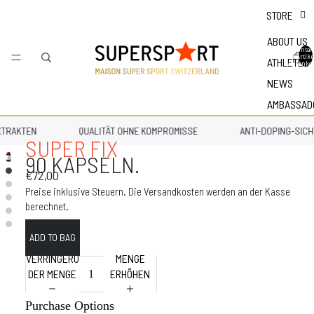
STORE
ABOUT US
Gesamtan
der Artike
ATHLETES
Warenkor
NEWS
AMBASSAD
TRAKTEN
QUALITÄT OHNE KOMPROMISSE
ANTI-DOPING-SICH
SUPER FIX
90 KAPSELN.
€72,00
Preise inklusive Steuern. Die Versandkosten werden an der Kasse
berechnet.
VERRINGERUNG
MENGE
DER MENGE
ERHÖHEN
Purchase Options