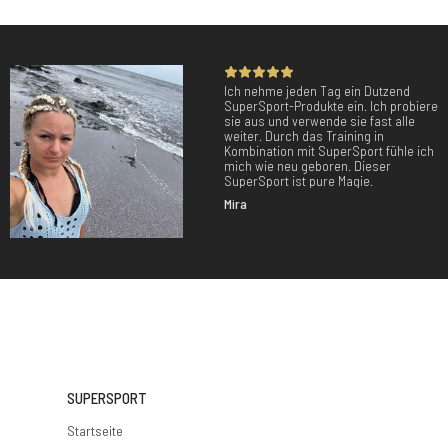
Ich nehme jeden Tag ein Dutzend
SuperSport-Produkte ein. Ich probiere
sie aus und verwende sie fast alle
weiter. Durch das Training in
Kombination mit SuperSport fühle ich
mich wie neu geboren. Dieser
SuperSport ist pure Magie.
Mira
SUPERSPORT
Startseite