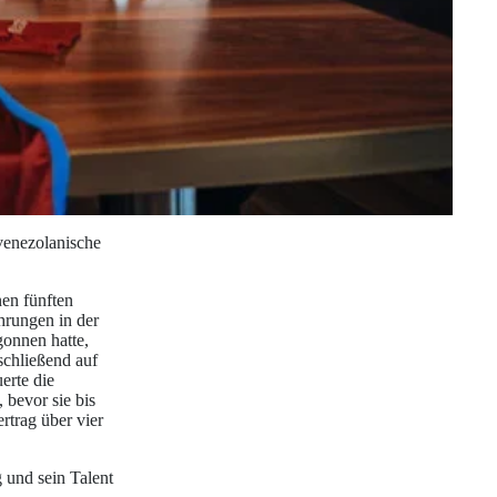
venezolanische
nen fünften
hrungen in der
onnen hatte,
schließend auf
erte die
 bevor sie bis
trag über vier
g und sein Talent