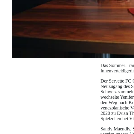
Das Sommer-Transf
Innenverteidiger
Der Servette FC C
Neuzugang des So
Schweiz sammeln.
wechselte Yenifer
den Weg nach Kol
venezolanische Ve
2020 zu Evian Th
Spielzeiten bei Vi
Sandy Maendly, Sp