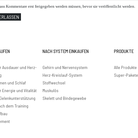
dass Kommentare erst freigegeben werden müssen, bevor sie veröffentlicht werden.
TERLASSEN
AUFEN
NACH SYSTEM EINKAUFEN
PRODUKTE
r Ausdauer und Herz-
Gehirn und Nervensystem
Alle Produkte
g
Herz-Kreislauf-System
Super-Paket
onen und Schlaf
Stoffwechsel
 Energie und Vitalität
Muskulös
 Gelenkunterstützung
Skelett und Bindegewebe
ach dem Training
fbau
ement