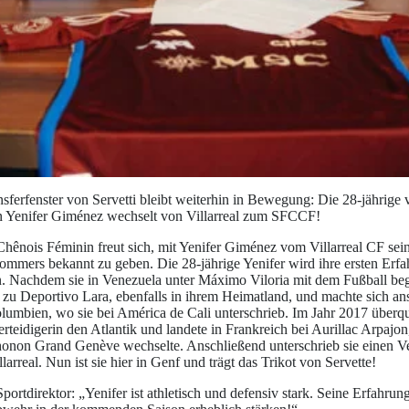
erfenster von Servetti bleibt weiterhin in Bewegung: Die 28-jährige 
in Yenifer Giménez wechselt von Villarreal zum SFCCF!
hênois Féminin freut sich, mit Yenifer Giménez vom Villarreal CF sei
mmers bekannt zu geben. Die 28-jährige Yenifer wird ihre ersten Erfa
 Nachdem sie in Venezuela unter Máximo Viloria mit dem Fußball beg
 zu Deportivo Lara, ebenfalls in ihrem Heimatland, und machte sich an
umbien, wo sie bei América de Cali unterschrieb. Im Jahr 2017 überqu
rteidigerin den Atlantik und landete in Frankreich bei Aurillac Arpajon,
onon Grand Genève wechselte. Anschließend unterschrieb sie einen Ver
llarreal. Nun ist sie hier in Genf und trägt das Trikot von Servette!
ortdirektor: „Yenifer ist athletisch und defensiv stark. Seine Erfahrun