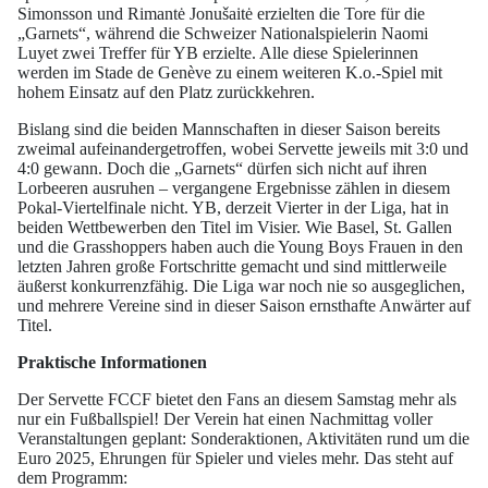
Simonsson und Rimantė Jonušaitė erzielten die Tore für die
„Garnets“, während die Schweizer Nationalspielerin Naomi
Luyet zwei Treffer für YB erzielte. Alle diese Spielerinnen
werden im Stade de Genève zu einem weiteren K.o.-Spiel mit
hohem Einsatz auf den Platz zurückkehren.
Bislang sind die beiden Mannschaften in dieser Saison bereits
zweimal aufeinandergetroffen, wobei Servette jeweils mit 3:0 und
4:0 gewann. Doch die „Garnets“ dürfen sich nicht auf ihren
Lorbeeren ausruhen – vergangene Ergebnisse zählen in diesem
Pokal-Viertelfinale nicht. YB, derzeit Vierter in der Liga, hat in
beiden Wettbewerben den Titel im Visier. Wie Basel, St. Gallen
und die Grasshoppers haben auch die Young Boys Frauen in den
letzten Jahren große Fortschritte gemacht und sind mittlerweile
äußerst konkurrenzfähig. Die Liga war noch nie so ausgeglichen,
und mehrere Vereine sind in dieser Saison ernsthafte Anwärter auf
Titel.
Praktische Informationen
Der Servette FCCF bietet den Fans an diesem Samstag mehr als
nur ein Fußballspiel! Der Verein hat einen Nachmittag voller
Veranstaltungen geplant: Sonderaktionen, Aktivitäten rund um die
Euro 2025, Ehrungen für Spieler und vieles mehr. Das steht auf
dem Programm: