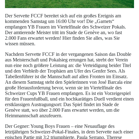
Der Servette FCCF bereitet sich auf ein großes Ereignis am
kommenden Samstag um 16:00 Uhr vor! Die „Garnets“
empfangen YB Frauen im Viertelfinale des Schweizer Pokals.
Der amtierende Meister tritt im Stade de Genève an, wo fast
2.000 Fans erwartet werden! Hier finden Sie alles, was Sie
wissen müssen.
Nachdem Servette FCCF in der vergangenen Saison das Double
aus Meisterschaft und Pokalsieg errungen hat, strebt der Verein
nun eine noch größere Leistung an: die Verteidigung beider Titel
und den Verbleib der Trophäen am Ufer des Genfer Sees. Als
Tabellenführer ist die Mannschaft auf allen Fronten im Einsatz.
An diesem Samstag steht den Spielerinnen von José Barcala eine
große Herausforderung bevor, wenn sie im Viertelfinale des
Schweizer Cups YB Frauen empfangen. Es ist ein Vorzeigespiel
für den Frauenfußball, und ein hochkarätiges Duell verdient einen
erstklassigen Austragungsort: Das Spiel findet im Stade de
Genève statt, wo über 2.000 Fans erwartet werden, um die
Heimmannschaft anzufeuern.
Der Gegner: Young Boys Frauen – eine Neuauflage des
letztjährigen Schweizer-Pokal-Finales, in dem Servette nach einer
epischen Partie mit 3:2 triumphierte. Paula Serrano, Therese