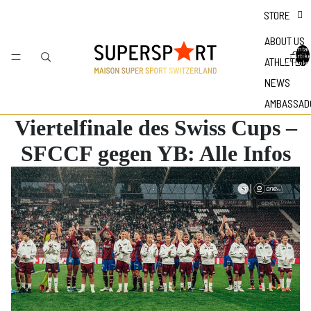
STORE
ABOUT US
Gesamtan
der Artike
ATHLETES
Warenkor
NEWS
AMBASSAD
Viertelfinale des Swiss Cups –
SFCCF gegen YB: Alle Infos