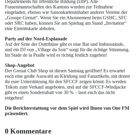
Departements für öffentliche Bildung (DIP). Alle
Frauenmannschaften des Kantons wurden zur Teilnahme
eingeladen, ebenso wie Saisonkarteninhaber anderer Vereine der
„Groupe Grenat“. Wenn Sie ein Abonnement beim GSHC, SFC
oder SRC haben, können Sie am Spieltag am Stand „Invitation“
eine Eintrittskarte abholen.
Party auf der Nord-Esplanade
Auf der Seite der Osttribüne gibt es eine Bar und Imbissstände,
und ein DJ von „Village du Soir“ sorgt für die richtige Stimmung.
Im Stade de la Praille wird es richtig festlich zugehen!
Shop-Angebot
Der Grenat Club Shop ist diesen Samstag geöffnet! Es erwartet
euch eine große Auswahl an Kleidung und Fanartikeln, mit denen
ihr eure Unterstützung für den SFCCF zeigen könnt. Es werden
Trikots zum Verkauf angeboten, und auf die SFCCF-Windjacke
gibt es einen Sonderrabatt von 30 % – lasst euch das nicht
entgehen!
Die Berichterstattung vor dem Spiel wird Ihnen von One FM
präsentiert.
0 Kommentare