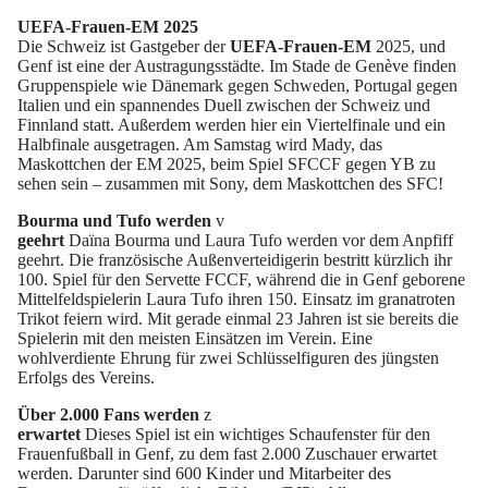
UEFA-Frauen-EM 2025
Die Schweiz ist Gastgeber der
UEFA-Frauen-EM
2025, und
Genf ist eine der Austragungsstädte. Im Stade de Genève finden
Gruppenspiele wie Dänemark gegen Schweden, Portugal gegen
Italien und ein spannendes Duell zwischen der Schweiz und
Finnland statt. Außerdem werden hier ein Viertelfinale und ein
Halbfinale ausgetragen. Am Samstag wird Mady, das
Maskottchen der EM 2025, beim Spiel SFCCF gegen YB zu
sehen sein – zusammen mit Sony, dem Maskottchen des SFC!
Bourma und Tufo werden
v
geehrt
Daïna Bourma und Laura Tufo werden vor dem Anpfiff
geehrt. Die französische Außenverteidigerin bestritt kürzlich ihr
100. Spiel für den Servette FCCF, während die in Genf geborene
Mittelfeldspielerin Laura Tufo ihren 150. Einsatz im granatroten
Trikot feiern wird. Mit gerade einmal 23 Jahren ist sie bereits die
Spielerin mit den meisten Einsätzen im Verein. Eine
wohlverdiente Ehrung für zwei Schlüsselfiguren des jüngsten
Erfolgs des Vereins.
Über 2.000 Fans werden
z
erwartet
Dieses Spiel ist ein wichtiges Schaufenster für den
Frauenfußball in Genf, zu dem fast 2.000 Zuschauer erwartet
werden. Darunter sind 600 Kinder und Mitarbeiter des