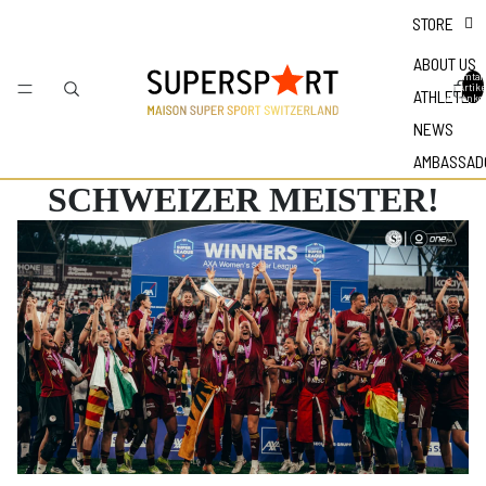
STORE
ABOUT US
Gesamtan
der Artike
ATHLETES
Warenkor
NEWS
AMBASSAD
SCHWEIZER MEISTER!