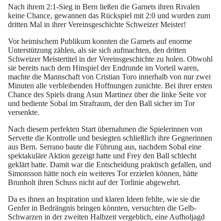
Nach ihrem 2:1-Sieg in Bern ließen die Garnets ihren Rivalen
keine Chance, gewannen das Rückspiel mit 2:0 und wurden zum
dritten Mal in ihrer Vereinsgeschichte Schweizer Meister!
Vor heimischem Publikum konnten die Garnets auf enorme
Unterstützung zählen, als sie sich aufmachten, den dritten
Schweizer Meistertitel in der Vereinsgeschichte zu holen. Obwohl
sie bereits nach dem Hinspiel der Endrunde im Vorteil waren,
machte die Mannschaft von Cristian Toro innerhalb von nur zwei
Minuten alle verbleibenden Hoffnungen zunichte. Bei ihrer ersten
Chance des Spiels drang Asun Martinez über die linke Seite vor
und bediente Sobal im Strafraum, der den Ball sicher im Tor
versenkte.
Nach diesem perfekten Start übernahmen die Spielerinnen von
Servette die Kontrolle und besiegten schließlich ihre Gegnerinnen
aus Bern. Serrano baute die Führung aus, nachdem Sobal eine
spektakuläre Aktion gezeigt hatte und Frey den Ball schlecht
geklärt hatte. Damit war die Entscheidung praktisch gefallen, und
Simonsson hätte noch ein weiteres Tor erzielen können, hätte
Brunholt ihren Schuss nicht auf der Torlinie abgewehrt.
Da es ihnen an Inspiration und klaren Ideen fehlte, wie sie die
Genfer in Bedrängnis bringen könnten, versuchten die Gelb-
Schwarzen in der zweiten Halbzeit vergeblich, eine Aufholjagd