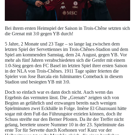
Bei ihrem ersten Heimspiel der Saison in Trois-Chêne setzten sich
die Grenat mit 3:0 gegen YB durch!
5 Jahre, 2 Monate und 23 Tage – so lange lag zwischen dem
letzten Spiel der Servettiennes im Trois-Chênes-Stadion und dem
Spiel am kommenden Samstag, dem 24. August, gegen YB. Vor
mehr als fünf Jahren verabschiedeten sich die Genfer mit einem
1:0-Sieg gegen den FC Basel im letzten Spiel ihrer ersten Saison
in der NLA von Trois-Chênes. 1911 Tage später feierten die
Spieler von Jose Barcala ein fulminantes Comeback in diesem
Stadion und besiegten YB mit 3:0.
Doch so einfach war es dann doch nicht. Auch wenn das
Ergebnis das vermuten lässt. Die „Grenats“ zeigten sich von
Beginn an gefährlich und erzwangen bereits nach wenigen
Spielminuten zwei Eckbälle in Folge. Imène El Ghazouani hätte
sogar mit dem Fuß das Führungstor erzielen können, doch ihr
Schuss streifte nur den Berner Pfosten. Da ihr der Treffer nicht
gelang, bereitete unsere Nummer 10 in der 23. Spielminute das
erste Tor für Servette durch Korhonen vor! Kurz vor der