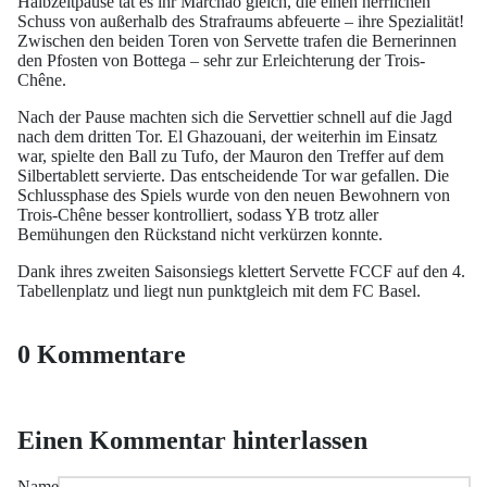
Halbzeitpause tat es ihr Marchão gleich, die einen herrlichen
Schuss von außerhalb des Strafraums abfeuerte – ihre Spezialität!
Zwischen den beiden Toren von Servette trafen die Bernerinnen
den Pfosten von Bottega – sehr zur Erleichterung der Trois-
Chêne.
Nach der Pause machten sich die Servettier schnell auf die Jagd
nach dem dritten Tor. El Ghazouani, der weiterhin im Einsatz
war, spielte den Ball zu Tufo, der Mauron den Treffer auf dem
Silbertablett servierte. Das entscheidende Tor war gefallen. Die
Schlussphase des Spiels wurde von den neuen Bewohnern von
Trois-Chêne besser kontrolliert, sodass YB trotz aller
Bemühungen den Rückstand nicht verkürzen konnte.
Dank ihres zweiten Saisonsiegs klettert Servette FCCF auf den 4.
Tabellenplatz und liegt nun punktgleich mit dem FC Basel.
0 Kommentare
Einen Kommentar hinterlassen
Name