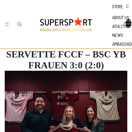
STORE
ABOUT US
Gesamtan
der Artike
ATHLETES
Warenkor
NEWS
AMBASSAD
SERVETTE FCCF – BSC YB
FRAUEN 3:0 (2:0)