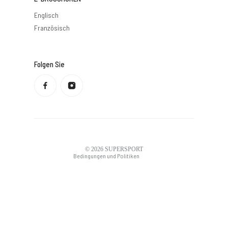
Englisch
Französisch
Folgen Sie
Datenschutzbestimmungen
Rückerstattungsrichtlinie
Nutzungsbedingungen
Versandbedingungen
Kontaktdaten
Rechtlicher Hinweis
© 2026
SUPERSPORT
Bedingungen und Politiken