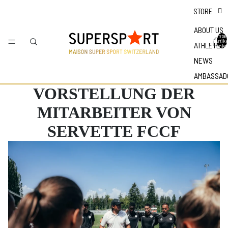
STORE
ABOUT US
Gesamtan
der Artike
ATHLETES
Warenkor
NEWS
AMBASSAD
VORSTELLUNG DER
MITARBEITER VON
SERVETTE FCCF