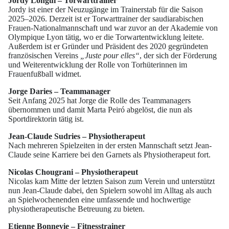
Jordy Longui – Torwarttrainer
Jordy ist einer der Neuzugänge im Trainerstab für die Saison
2025–2026. Derzeit ist er Torwarttrainer der saudiarabischen
Frauen-Nationalmannschaft und war zuvor an der Akademie von
Olympique Lyon tätig, wo er die Torwartentwicklung leitete.
Außerdem ist er Gründer und Präsident des 2020 gegründeten
französischen Vereins
„Juste pour elles“
, der sich der Förderung
und Weiterentwicklung der Rolle von Torhüterinnen im
Frauenfußball widmet.
Jorge Daries – Teammanager
Seit Anfang 2025 hat Jorge die Rolle des Teammanagers
übernommen und damit Marta Peiró abgelöst, die nun als
Sportdirektorin tätig ist.
Jean-Claude Sudries – Physiotherapeut
Nach mehreren Spielzeiten in der ersten Mannschaft setzt Jean-
Claude seine Karriere bei den Garnets als Physiotherapeut fort.
Nicolas Chougrani – Physiotherapeut
Nicolas kam Mitte der letzten Saison zum Verein und unterstützt
nun Jean-Claude dabei, den Spielern sowohl im Alltag als auch
an Spielwochenenden eine umfassende und hochwertige
physiotherapeutische Betreuung zu bieten.
Etienne Bonnevie – Fitnesstrainer