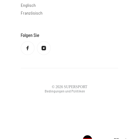
Englisch
Französisch
Folgen Sie
Datenschutzbestimmungen
Rückerstattungsrichtlinie
Nutzungsbedingungen
Versandbedingungen
Kontaktdaten
Rechtlicher Hinweis
© 2026
SUPERSPORT
Bedingungen und Politiken