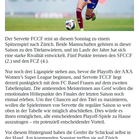
Der Servette FCCF reist an diesem Sonntag zu einem
Spitzenspiel nach Zürich. Beide Mannschaften gehören in dieser
Saison zu den Titelanwärtern, und im Laufe der Jahre hat sich
eine starke Rivalität entwickelt. Fünf Punkte trennen den SFCCF
(2.) und den FCZ (4.).
Nur noch drei Ligaspiele stehen aus, bevor die Playoffs der AXA
Women’s Super League beginnen, und Servette FCCF liegt
derzeit punktgleich mit dem FC Basel Frauen auf dem zweiten
Tabellenplatz. Die amtierenden Meisterinnen aus Genf wollen die
emotionalen Höhepunkte des Finales der letzten Saison noch
einmal erleben. Um ihre Chancen auf den Titel zu maximieren,
wollen die Spielerinnen von Servette die reguläre Saison so weit
oben in der Tabelle wie möglich abschließen. Dies würde es
ihnen ermöglichen, alle entscheidenden Playoff-Spiele zu Hause
auszutragen – ein potenziell entscheidender Vorteil.
Vor diesem Hintergrund haben die Genfer ihr Schicksal selbst in
der Hand. Am kommenden Sonntag treffen sie auf Zürich,