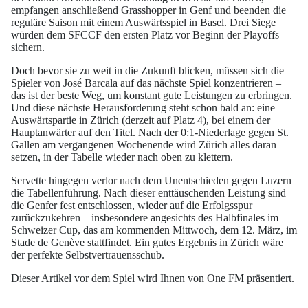
empfangen anschließend Grasshopper in Genf und beenden die
reguläre Saison mit einem Auswärtsspiel in Basel. Drei Siege
würden dem SFCCF den ersten Platz vor Beginn der Playoffs
sichern.
Doch bevor sie zu weit in die Zukunft blicken, müssen sich die
Spieler von José Barcala auf das nächste Spiel konzentrieren –
das ist der beste Weg, um konstant gute Leistungen zu erbringen.
Und diese nächste Herausforderung steht schon bald an: eine
Auswärtspartie in Zürich (derzeit auf Platz 4), bei einem der
Hauptanwärter auf den Titel. Nach der 0:1-Niederlage gegen St.
Gallen am vergangenen Wochenende wird Zürich alles daran
setzen, in der Tabelle wieder nach oben zu klettern.
Servette hingegen verlor nach dem Unentschieden gegen Luzern
die Tabellenführung. Nach dieser enttäuschenden Leistung sind
die Genfer fest entschlossen, wieder auf die Erfolgsspur
zurückzukehren – insbesondere angesichts des Halbfinales im
Schweizer Cup, das am kommenden Mittwoch, dem 12. März, im
Stade de Genève stattfindet. Ein gutes Ergebnis in Zürich wäre
der perfekte Selbstvertrauensschub.
Dieser Artikel vor dem Spiel wird Ihnen von One FM präsentiert.