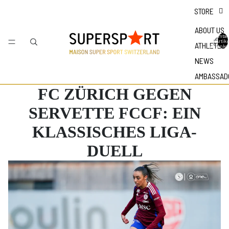
STORE
ABOUT US
Gesamtan
der Artike
ATHLETES
Warenkor
NEWS
AMBASSAD
FC ZÜRICH GEGEN
SERVETTE FCCF: EIN
KLASSISCHES LIGA-
DUELL