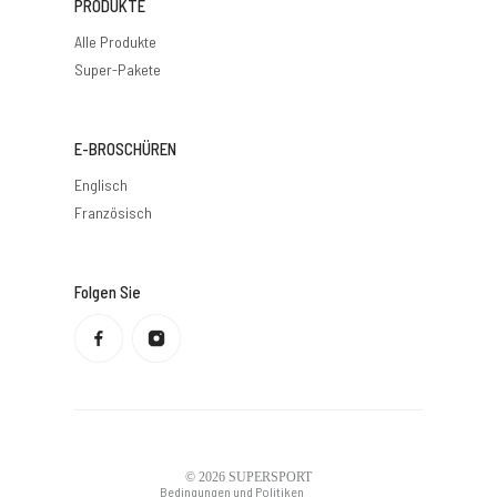
PRODUKTE
Alle Produkte
Super-Pakete
E-BROSCHÜREN
Englisch
Französisch
Folgen Sie
Datenschutzbestimmungen
Rückerstattungsrichtlinie
Nutzungsbedingungen
Versandbedingungen
Kontaktdaten
Rechtlicher Hinweis
© 2026
SUPERSPORT
Bedingungen und Politiken