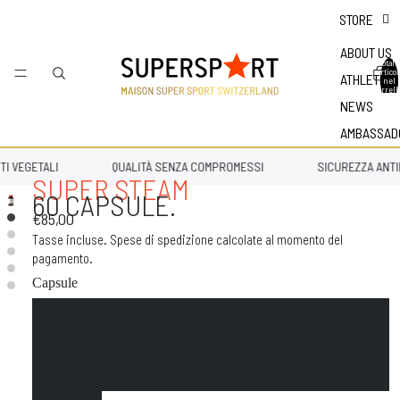
STORE
ABOUT US
Totale
articol
ATHLETES
nel
carrell
0
NEWS
AMBASSAD
I VEGETALI
QUALITÀ SENZA COMPROMESSI
SICUREZZA ANTI
SUPER STEAM
60 CAPSULE.
€85,00
Tasse incluse. Spese di spedizione calcolate al momento del
pagamento.
Capsule
60
120