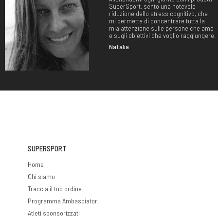
SuperSport, sento una notevole
riduzione dello stress cognitivo, che
mi permette di concentrare tutta la
mia attenzione sulle persone che amo
e sugli obiettivi che voglio raggiungere.
Natalia
SUPERSPORT
Home
Chi siamo
Traccia il tuo ordine
Programma Ambasciatori
Atleti sponsorizzati