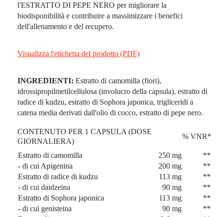
l'ESTRATTO DI PEPE NERO per migliorare la
biodisponibilità e contribuire a massimizzare i benefici
dell'allenamento e del recupero.
Visualizza l'etichetta del prodotto (PDF)
INGREDIENTI:
Estratto di camomilla (fiori),
idrossipropilmetilcellulosa (involucro della capsula), estratto di
radice di kudzu, estratto di Sophora japonica, trigliceridi a
catena media derivati dall'olio di cocco, estratto di pepe nero.
CONTENUTO PER 1 CAPSULA (DOSE
% VNR*
GIORNALIERA)
Estratto di camomilla
250 mg
**
- di cui Apigenina
200 mg
**
Estratto di radice di kudzu
113 mg
**
- di cui daidzeina
90 mg
**
Estratto di Sophora japonica
113 mg
**
- di cui genisteina
90 mg
**