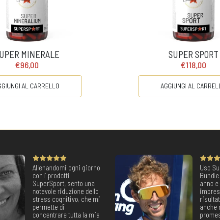
UPER MINERALE
SUPER SPORT
€96,00
€118,00
GGIUNGI AL CARRELLO
AGGIUNGI AL CARREL
Allenandomi ogni giorno
Uso Su
con i prodotti
Bundle
SuperSport, sento una
anno e
notevole riduzione dello
impres
stress cognitivo, che mi
risulta
permette di
anche 
concentrare tutta la mia
promes