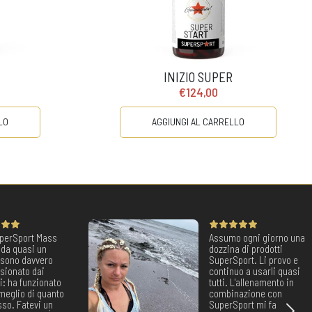
INIZIO SUPER
€124,00
LO
AGGIUNGI AL CARRELLO
perSport Mass
Assumo ogni giorno una
 da quasi un
dozzina di prodotti
 sono davvero
SuperSport. Li provo e
sionato dai
continuo a usarli quasi
ti: ha funzionato
tutti. L'allenamento in
meglio di quanto
combinazione con
so. Fatevi un
SuperSport mi fa