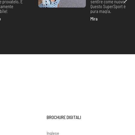
e provatelo. È
sentire come nuovo.
tamente
Questo SuperSport è
bile!
pura magia.
o
Mira
BROCHURE DIGITALI
i
Inglese