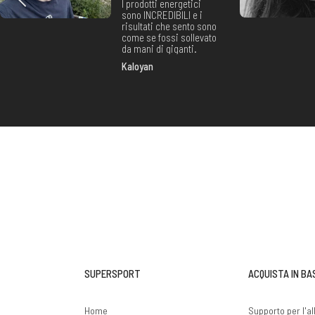
I prodotti energetici
sono INCREDIBILI e i
risultati che sento sono
come se fossi sollevato
da mani di giganti.
Kaloyan
SUPERSPORT
ACQUISTA IN BA
Home
Supporto per l'a