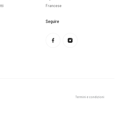
tti
Francese
Seguire
Informativa sulla privacy
Politica di rimborso
Condizioni di servizio
Politica di spedizione
Informazioni di contatto
Avviso legale
Termini e condizioni