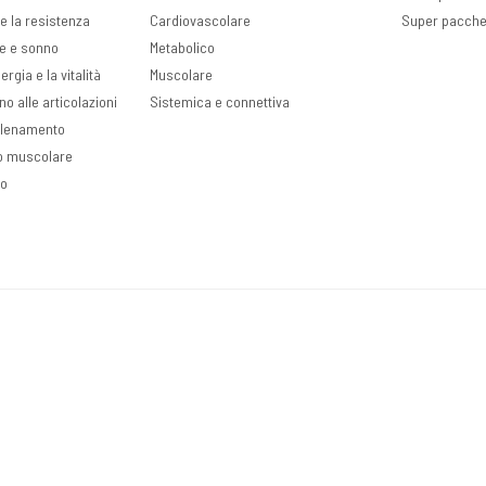
e la resistenza
Cardiovascolare
Super pacche
ve e sonno
Metabolico
rgia e la vitalità
Muscolare
no alle articolazioni
Sistemica e connettiva
llenamento
o muscolare
so