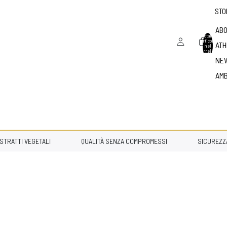
STO
ABO
Totale
articoli
ATH
nel
carrello:
0
NE
AM
RATTI VEGETALI
QUALITÀ SENZA COMPROMESSI
SICUREZZA A