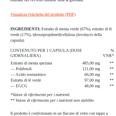
Visualizza l'etichetta del prodotto (PDF)
INGREDIENTI:
Estratto di menta verde (67%), estratto di tè
verde (17%), idrossipropilmetilcellulosa (involucro della
capsula).
CONTENUTO PER 1 CAPSULA (DOSE
%
GIORNALIERA)
VNR*
Estratto di menta speziata
485,00 mg
**
— Polifenoli
121,00 mg
**
— Acido rosmarinico
66,00 mg
**
Estratto di tè verde
97,00 mg
**
— EGCG
48,00 mg
**
*Valore di riferimento per i nutrienti
** Valore di riferimento per i nutrienti non stabilito
Il prodotto è confezionato in un flacone di vetro con tappo a