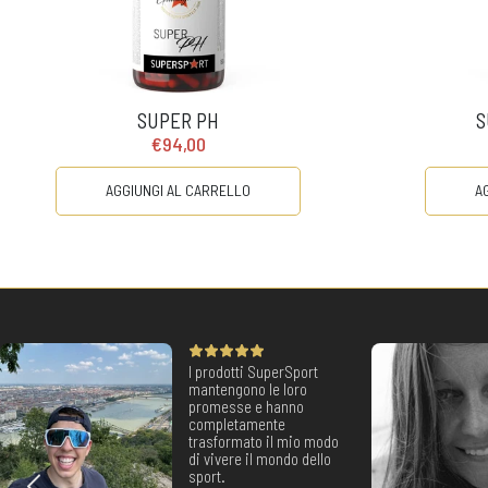
SUPER PH
S
€94,00
AGGIUNGI AL CARRELLO
A
I prodotti SuperSport
mantengono le loro
promesse e hanno
completamente
trasformato il mio modo
di vivere il mondo dello
sport.