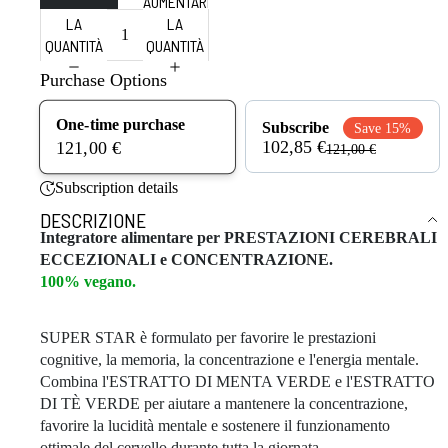
DIMINUIRE
AUMENTARE
LA
LA
QUANTITÀ
QUANTITÀ
Purchase Options
One-time purchase
Subscribe
Save 15%
102,85 €
121,00 €
121,00 €
Subscription details
DESCRIZIONE
Integratore alimentare per PRESTAZIONI CEREBRALI
ECCEZIONALI e CONCENTRAZIONE.
100% vegano.
SUPER STAR è formulato per favorire le prestazioni
cognitive, la memoria, la concentrazione e l'energia mentale.
Combina l'ESTRATTO DI MENTA VERDE e l'ESTRATTO
DI TÈ VERDE per aiutare a mantenere la concentrazione,
favorire la lucidità mentale e sostenere il funzionamento
ottimale del cervello durante tutta la giornata.