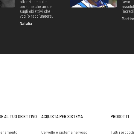
attenzione sulle
favore 
persone che amo e
assolu
sugli obiettivi che
incredi
voglio raggiungere.
Martin
Natalia
SE AL TUO OBIETTIVO
ACQUISTA PER SISTEMA
PRODOTTI
llenamento
Cervello e sistema nervoso
Tutti i prodott