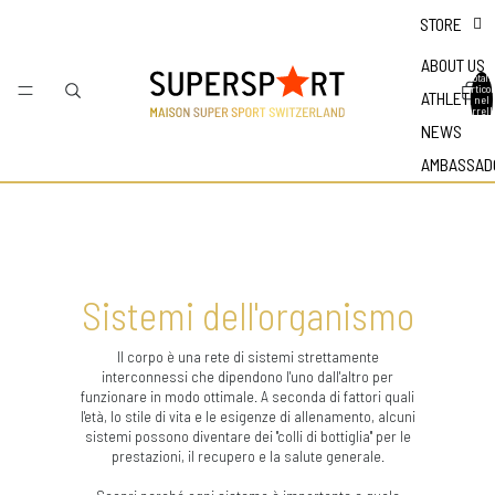
STORE
ABOUT US
Totale
articol
ATHLETES
nel
carrell
0
NEWS
AMBASSAD
Sistemi dell'organismo
Il corpo è una rete di sistemi strettamente
interconnessi che dipendono l'uno dall'altro per
funzionare in modo ottimale. A seconda di fattori quali
l'età, lo stile di vita e le esigenze di allenamento, alcuni
sistemi possono diventare dei "colli di bottiglia" per le
prestazioni, il recupero e la salute generale.