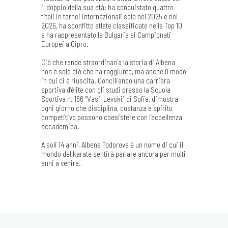
il doppio della sua età: ha conquistato quattro
titoli in tornei internazionali solo nel 2025 e nel
2026, ha sconfitto atlete classificate nella Top 10
e ha rappresentato la Bulgaria ai Campionati
Europei a Cipro.
Ciò che rende straordinaria la storia di Albena
non è solo ciò che ha raggiunto, ma anche il modo
in cui ci è riuscita. Conciliando una carriera
sportiva d’élite con gli studi presso la Scuola
Sportiva n. 166 “Vasil Levski” di Sofia, dimostra
ogni giorno che disciplina, costanza e spirito
competitivo possono coesistere con l’eccellenza
accademica.
A soli 14 anni, Albena Todorova è un nome di cui il
mondo del karate sentirà parlare ancora per molti
anni a venire.