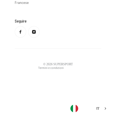
Francese
Seguire
Informativa sulla privacy
Politica di rimborso
Condizioni di servizio
Politica di spedizione
Informazioni di contatto
Avviso legale
© 2026
SUPERSPORT
Termini e condizioni
IT