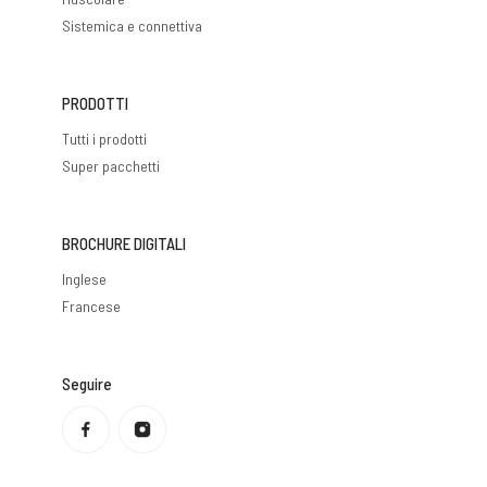
Sistemica e connettiva
PRODOTTI
Tutti i prodotti
Super pacchetti
BROCHURE DIGITALI
Inglese
Francese
Seguire
Informativa sulla privacy
Politica di rimborso
Condizioni di servizio
Politica di spedizione