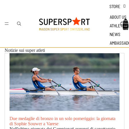
STORE
ABOUT US
Totale
articol
ATHLETES
nel
carrell
0
NEWS
AMBASSAD
Notizie sui super atleti
Due medaglie di bronzo in un solo pomeriggio: la giornata
di Sophie Souwer a Varese
Nell'ultima giornata dei Campionati europei di canottaggio