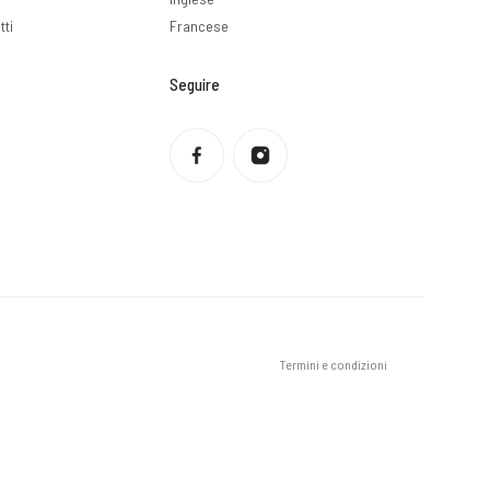
tti
Francese
Seguire
Informativa sulla privacy
Politica di rimborso
Condizioni di servizio
Politica di spedizione
Informazioni di contatto
Avviso legale
Termini e condizioni