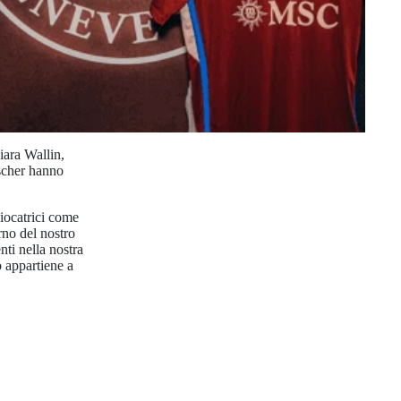
iara Wallin,
scher hanno
iocatrici come
rno del nostro
nti nella nostra
o appartiene a