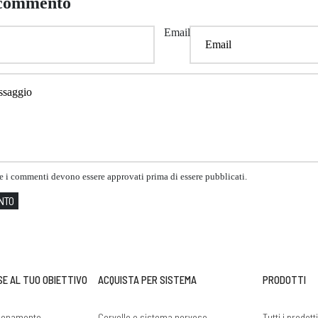
 commento
Email
he i commenti devono essere approvati prima di essere pubblicati.
NTO
SE AL TUO OBIETTIVO
ACQUISTA PER SISTEMA
PRODOTTI
llenamento
Cervello e sistema nervoso
Tutti i prodott