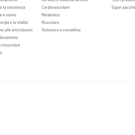
e la resistenza
Cardiovascolare
Super pacche
ve e sonno
Metabolico
rgia e la vitalità
Muscolare
no alle articolazioni
Sistemica e connettiva
llenamento
o muscolare
so