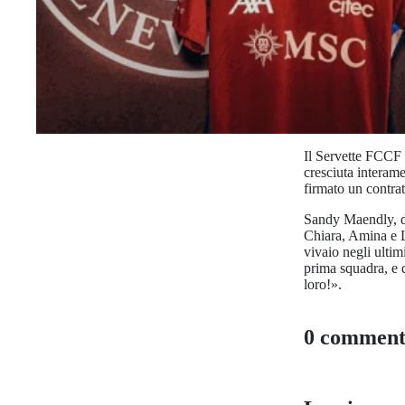
Il Servette FCCF è
cresciuta interam
firmato un contrat
Sandy Maendly, di
Chiara, Amina e Le
vivaio negli ultim
prima squadra, e q
loro!».
0 comment