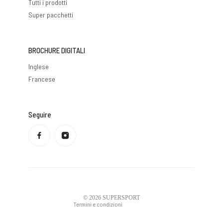
Tutti i prodotti
Super pacchetti
BROCHURE DIGITALI
Inglese
Francese
Seguire
Informativa sulla privacy
Politica di rimborso
Condizioni di servizio
Politica di spedizione
Informazioni di contatto
Avviso legale
© 2026
SUPERSPORT
Termini e condizioni