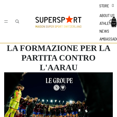
STORE
ABOUT US
Totale
articol
ATHLETES
nel
carrell
0
NEWS
AMBASSAD
LA FORMAZIONE PER LA
PARTITA CONTRO
L'AARAU