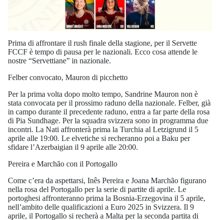
Prima di affrontare il rush finale della stagione, per il Servette
FCCF è tempo di pausa per le nazionali. Ecco cosa attende le
nostre “Servettiane” in nazionale.
Felber convocato, Mauron di picchetto
Per la prima volta dopo molto tempo, Sandrine Mauron non è
stata convocata per il prossimo raduno della nazionale. Felber, già
in campo durante il precedente raduno, entra a far parte della rosa
di Pia Sundhage. Per la squadra svizzera sono in programma due
incontri. La Nati affronterà prima la Turchia al Letzigrund il 5
aprile alle 19:00. Le elvetiche si recheranno poi a Baku per
sfidare l’Azerbaigian il 9 aprile alle 20:00.
Pereira e Marchão con il Portogallo
Come c’era da aspettarsi, Inês Pereira e Joana Marchão figurano
nella rosa del Portogallo per la serie di partite di aprile. Le
portoghesi affronteranno prima la Bosnia-Erzegovina il 5 aprile,
nell’ambito delle qualificazioni a Euro 2025 in Svizzera. Il 9
aprile, il Portogallo si recherà a Malta per la seconda partita di