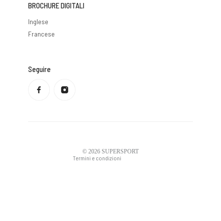
BROCHURE DIGITALI
Inglese
Francese
Seguire
Informativa sulla privacy
Politica di rimborso
Condizioni di servizio
Politica di spedizione
Informazioni di contatto
Avviso legale
© 2026
SUPERSPORT
Termini e condizioni