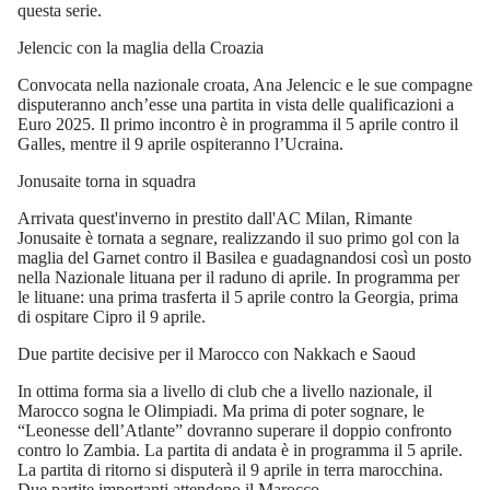
questa serie.
Jelencic con la maglia della Croazia
Convocata nella nazionale croata, Ana Jelencic e le sue compagne
disputeranno anch’esse una partita in vista delle qualificazioni a
Euro 2025. Il primo incontro è in programma il 5 aprile contro il
Galles, mentre il 9 aprile ospiteranno l’Ucraina.
Jonusaite torna in squadra
Arrivata quest'inverno in prestito dall'AC Milan, Rimante
Jonusaite è tornata a segnare, realizzando il suo primo gol con la
maglia del Garnet contro il Basilea e guadagnandosi così un posto
nella Nazionale lituana per il raduno di aprile. In programma per
le lituane: una prima trasferta il 5 aprile contro la Georgia, prima
di ospitare Cipro il 9 aprile.
Due partite decisive per il Marocco con Nakkach e Saoud
In ottima forma sia a livello di club che a livello nazionale, il
Marocco sogna le Olimpiadi. Ma prima di poter sognare, le
“Leonesse dell’Atlante” dovranno superare il doppio confronto
contro lo Zambia. La partita di andata è in programma il 5 aprile.
La partita di ritorno si disputerà il 9 aprile in terra marocchina.
Due partite importanti attendono il Marocco.