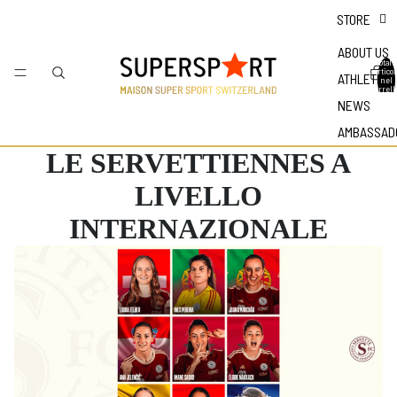
STORE
ABOUT US
Totale
articol
ATHLETES
nel
carrell
0
NEWS
AMBASSAD
LE SERVETTIENNES A
LIVELLO
INTERNAZIONALE