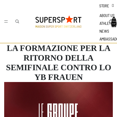
STORE
ABOUT US
Totale
articol
ATHLETES
nel
carrell
0
NEWS
AMBASSAD
LA FORMAZIONE PER LA
RITORNO DELLA
SEMIFINALE CONTRO LO
YB FRAUEN