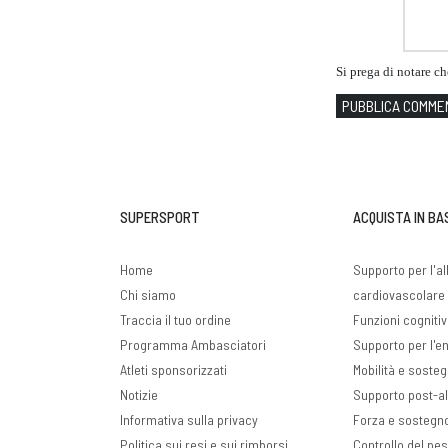
Si prega di notare c
PUBBLICA COMME
SUPERSPORT
ACQUISTA IN BA
Home
Supporto per l'a
Chi siamo
cardiovascolare 
Traccia il tuo ordine
Funzioni cogniti
Programma Ambasciatori
Supporto per l'ene
Atleti sponsorizzati
Mobilità e sosteg
Notizie
Supporto post-a
Informativa sulla privacy
Forza e sostegn
Politica sui resi e sui rimborsi
Controllo del pe