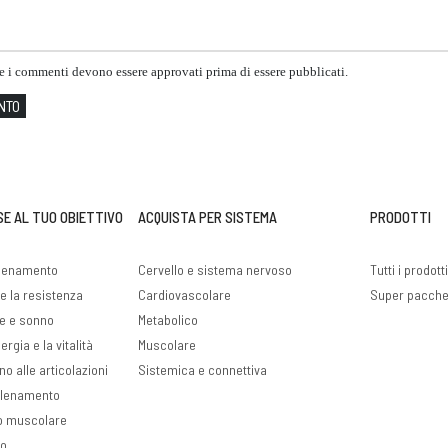
he i commenti devono essere approvati prima di essere pubblicati.
NTO
SE AL TUO OBIETTIVO
ACQUISTA PER SISTEMA
PRODOTTI
llenamento
Cervello e sistema nervoso
Tutti i prodott
e la resistenza
Cardiovascolare
Super pacche
ve e sonno
Metabolico
rgia e la vitalità
Muscolare
no alle articolazioni
Sistemica e connettiva
llenamento
o muscolare
so