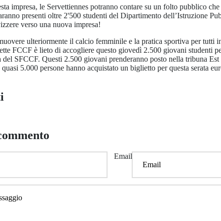
esta impresa, le Servettiennes potranno contare su un folto pubblico che 
, saranno presenti oltre 2'500 studenti del Dipartimento dell’Istruzione Pub
izzere verso una nuova impresa!
muovere ulteriormente il calcio femminile e la pratica sportiva per tutti 
vette FCCF è lieto di accogliere questo giovedì 2.500 giovani studenti p
ria del SFCCF. Questi 2.500 giovani prenderanno posto nella tribuna Est
, quasi 5.000 persone hanno acquistato un biglietto per questa serata eu
i
 commento
Email