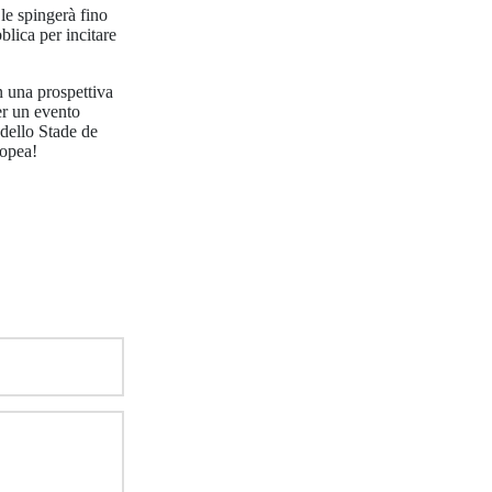
le spingerà fino
blica per incitare
in una prospettiva
er un evento
 dello Stade de
ropea!