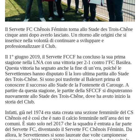
Il Servette FC Chênois Féminin torna allo Stade des Trois-Chêne
cinque anni dopo averlo lasciato. Un ritorno alle origini che si
inserisce nella volontà di continuare a sviluppare e
professionalizzare il Club.
Il 1° giugno 2019, il Servette FCCF ha concluso la sua prima
stagione nella LNA con una vittoria per 2-1 contro l’FC Basilea.
Questa vittoria ha segnato anche la fine di un’era, poiché le
Servettiennes hanno disputato lì la loro ultima partita allo Stade
des Trois-Chêne. Si sono poi trasferite al Balexert prima di
conoscere il successo allo Stade de la Fontenette di Carouge. A
partire da questa stagione, le partite della SFCCF si disputeranno
nuovamente allo Stade des Trois-Chêne, dove ha avuto inizio la
storia del Club.
Infatti, già nel 1974 era stata creata una sezione femminile del CS
Chênois ed è così che è nato il calcio femminile nell’area dei tre
comuni. È stato solo nel 2017 che la squadra è entrata a far parte
del Servette FC, diventando il Servette FC Chênois Féminin. Da
allora, le Servettiennes si sono laureate due volte campionesse