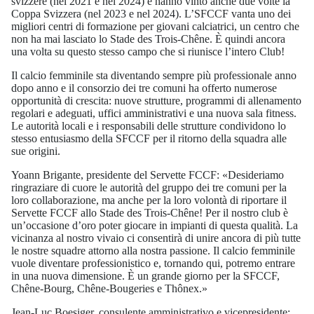
svizzere (nel 2021 e nel 2024) e hanno vinto anche due volte la
Coppa Svizzera (nel 2023 e nel 2024). L’SFCCF vanta uno dei
migliori centri di formazione per giovani calciatrici, un centro che
non ha mai lasciato lo Stade des Trois-Chêne. È quindi ancora
una volta su questo stesso campo che si riunisce l’intero Club!
Il calcio femminile sta diventando sempre più professionale anno
dopo anno e il consorzio dei tre comuni ha offerto numerose
opportunità di crescita: nuove strutture, programmi di allenamento
regolari e adeguati, uffici amministrativi e una nuova sala fitness.
Le autorità locali e i responsabili delle strutture condividono lo
stesso entusiasmo della SFCCF per il ritorno della squadra alle
sue origini.
Yoann Brigante, presidente del Servette FCCF: «Desideriamo
ringraziare di cuore le autorità del gruppo dei tre comuni per la
loro collaborazione, ma anche per la loro volontà di riportare il
Servette FCCF allo Stade des Trois-Chêne! Per il nostro club è
un’occasione d’oro poter giocare in impianti di questa qualità. La
vicinanza al nostro vivaio ci consentirà di unire ancora di più tutte
le nostre squadre attorno alla nostra passione. Il calcio femminile
vuole diventare professionistico e, tornando qui, potremo entrare
in una nuova dimensione. È un grande giorno per la SFCCF,
Chêne-Bourg, Chêne-Bougeries e Thônex.»
Jean-Luc Boesiger, consulente amministrativo e vicepresidente: