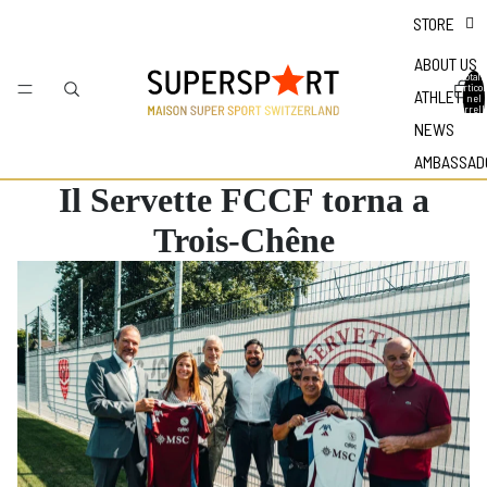
STORE
ABOUT US
Totale
articol
ATHLETES
nel
carrell
0
NEWS
AMBASSAD
Il Servette FCCF torna a
Trois-Chêne