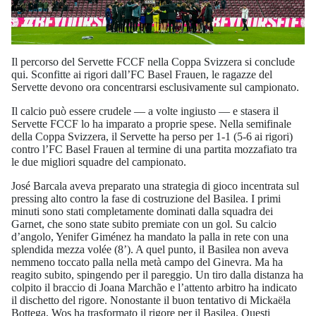
Il percorso del Servette FCCF nella Coppa Svizzera si conclude
qui. Sconfitte ai rigori dall’FC Basel Frauen, le ragazze del
Servette devono ora concentrarsi esclusivamente sul campionato.
Il calcio può essere crudele — a volte ingiusto — e stasera il
Servette FCCF lo ha imparato a proprie spese. Nella semifinale
della Coppa Svizzera, il Servette ha perso per 1-1 (5-6 ai rigori)
contro l’FC Basel Frauen al termine di una partita mozzafiato tra
le due migliori squadre del campionato.
José Barcala aveva preparato una strategia di gioco incentrata sul
pressing alto contro la fase di costruzione del Basilea. I primi
minuti sono stati completamente dominati dalla squadra dei
Garnet, che sono state subito premiate con un gol. Su calcio
d’angolo, Yenifer Giménez ha mandato la palla in rete con una
splendida mezza volée (8’). A quel punto, il Basilea non aveva
nemmeno toccato palla nella metà campo del Ginevra. Ma ha
reagito subito, spingendo per il pareggio. Un tiro dalla distanza ha
colpito il braccio di Joana Marchão e l’attento arbitro ha indicato
il dischetto del rigore. Nonostante il buon tentativo di Mickaëla
Bottega, Wos ha trasformato il rigore per il Basilea. Questi