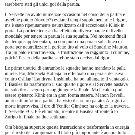
sarebbero stati gli unici gol della partita.
Il Servette ha avuto numerose occasioni nel corso della partita e
avrebbe potuto (dovuto?) evitare i tempi supplementari e i rigori,
ma è stato ripetutamente neutralizzato dall’eccezionale Klink in
porta. La portiere tedesca ha effettuato diverse parate di livello
mondiale per tenere in partita la sua squadra. Nei momenti finali
dei tempi supplementari, ha compiuto una parata sulla linea di
porta per neutralizzare il perfetto tiro al volo di Sandrine Mauron.
Tra un palo e una traversa, la frustrazione ha raggiunto il culmine,
poiché l’esito della partita sarebbe stato deciso dai rigori.
Le prime tiratrici di entrambe le squadre hanno mandato la palla
in rete. Poi, Mickaëla Bottega ha effettuato una parata decisiva
contro Csillag! Landryna Lushimba ha poi allungato il vantaggio.
Il Basilea ha trasformato il suo quarto rigore e al Servette bastava
un solo tiro a segno per raggiungere la finale. Ma il calcio può
essere spietato: Klink era in gran forma stasera. Manon Revelli,
autrice di un’ottima partita, ha visto il suo tiro parato. Ai rigori a
morte improvvisa, il tiro di Yenifer Giménez ha colpito la traversa.
Il Servette FCCF è eliminato, mentre il Basilea affronterà lo
Zurigo in finale tra due settimane.
Ora bisogna superare questa frustrazione e trasformarla in energia
per il resto del campionato. Il titolo più importante è ancora tutto