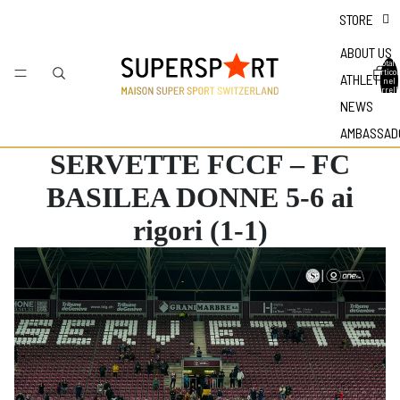
STORE
ABOUT US
Totale
articol
ATHLETES
nel
carrell
0
NEWS
AMBASSAD
SERVETTE FCCF – FC
BASILEA DONNE 5-6 ai
rigori (1-1)