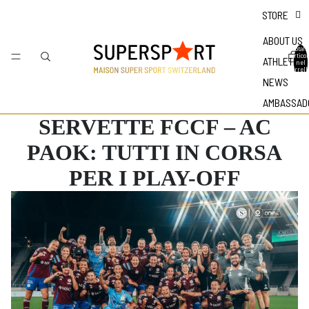
STORE
ABOUT US
Totale
articol
ATHLETES
nel
carrell
0
NEWS
AMBASSAD
SERVETTE FCCF – AC
PAOK: TUTTI IN CORSA
PER I PLAY-OFF