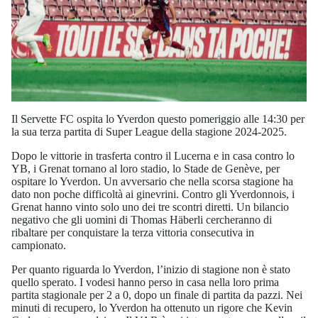
Il Servette FC ospita lo Yverdon questo pomeriggio alle 14:30 per
la sua terza partita di Super League della stagione 2024-2025.
Dopo le vittorie in trasferta contro il Lucerna e in casa contro lo
YB, i Grenat tornano al loro stadio, lo Stade de Genève, per
ospitare lo Yverdon. Un avversario che nella scorsa stagione ha
dato non poche difficoltà ai ginevrini. Contro gli Yverdonnois, i
Grenat hanno vinto solo uno dei tre scontri diretti. Un bilancio
negativo che gli uomini di Thomas Häberli cercheranno di
ribaltare per conquistare la terza vittoria consecutiva in
campionato.
Per quanto riguarda lo Yverdon, l’inizio di stagione non è stato
quello sperato. I vodesi hanno perso in casa nella loro prima
partita stagionale per 2 a 0, dopo un finale di partita da pazzi. Nei
minuti di recupero, lo Yverdon ha ottenuto un rigore che Kevin