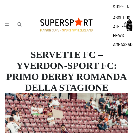
STORE
ABOUT US
Totale
articol
ATHLETES
nel
carrell
0
NEWS
AMBASSAD
SERVETTE FC –
YVERDON-SPORT FC:
PRIMO DERBY ROMANDA
DELLA STAGIONE