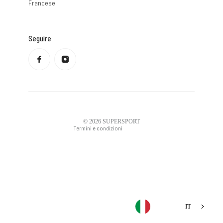
Francese
Seguire
Informativa sulla privacy
Politica di rimborso
Condizioni di servizio
Politica di spedizione
Informazioni di contatto
Avviso legale
© 2026
SUPERSPORT
Termini e condizioni
IT