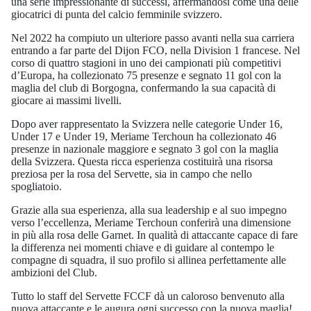
una serie impressionante di successi, affermandosi come una delle
giocatrici di punta del calcio femminile svizzero.
Nel 2022 ha compiuto un ulteriore passo avanti nella sua carriera
entrando a far parte del Dijon FCO, nella Division 1 francese. Nel
corso di quattro stagioni in uno dei campionati più competitivi
d’Europa, ha collezionato 75 presenze e segnato 11 gol con la
maglia del club di Borgogna, confermando la sua capacità di
giocare ai massimi livelli.
Dopo aver rappresentato la Svizzera nelle categorie Under 16,
Under 17 e Under 19, Meriame Terchoun ha collezionato 46
presenze in nazionale maggiore e segnato 3 gol con la maglia
della Svizzera. Questa ricca esperienza costituirà una risorsa
preziosa per la rosa del Servette, sia in campo che nello
spogliatoio.
Grazie alla sua esperienza, alla sua leadership e al suo impegno
verso l’eccellenza, Meriame Terchoun conferirà una dimensione
in più alla rosa delle Garnet. In qualità di attaccante capace di fare
la differenza nei momenti chiave e di guidare al contempo le
compagne di squadra, il suo profilo si allinea perfettamente alle
ambizioni del Club.
Tutto lo staff del Servette FCCF dà un caloroso benvenuto alla
nuova attaccante e le augura ogni successo con la nuova maglia!