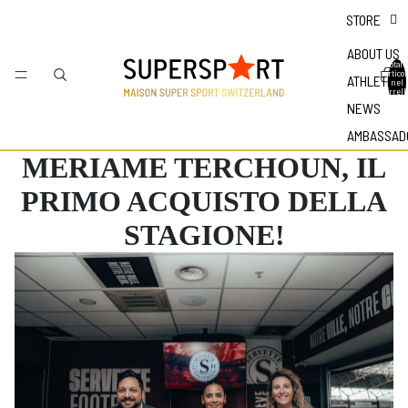
STORE
ABOUT US
Totale
articol
ATHLETES
nel
carrell
0
NEWS
AMBASSAD
MERIAME TERCHOUN, IL
PRIMO ACQUISTO DELLA
STAGIONE!