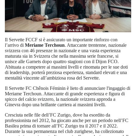
Il Servette FCCF si è assicurato un importante rinforzo con
l’arrivo di
Meriame Terchoun
. Attaccante trentenne, nazionale
svizzera con 46 presenze in nazionale e una vasta esperienza
maturata sia in Svizzera che nella massima serie francese, si
unisce alle Garnets dopo quattro stagioni con il Dijon FCO.
Abituata a competere ai massimi livelli e rinomata per le sue doti
di leadership, porterà preziosa esperienza, standard elevati e una
mentalità vincente all’ambiziosa rosa del Servette.
Il Servette FC Chênois Féminin è lieto di annunciare l'ingaggio di
Meriame Terchoun. Attaccante di grande esperienza e figura di
spicco del calcio svizzero, la nazionale svizzera approda a
Ginevra dopo una brillante carriera ai massimi livelli.
Cresciuta nelle file dell’FC Zurigo, dove ha esordito da
professionista nel 2012, ha giocato anche per un periodo nell’FC
Basilea prima di tornare all’FC Zurigo tra il 2017 e il 2022.
Durante la sua permanenza nel club zurighese, ha collezionato