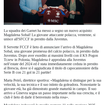
La squadra dei Garnet ha messo a segno un nuovo acquisto:
Magdalena Sobal! La giovane attaccante polacca, ventenne, si
unisce all'SFCCF in prestito dalla Juventus.
Il Servette FCCF è lieto di annunciare l’arrivo di Magdalena
Sobal, una giovane promessa del calcio polacco, in prestito dalla
Juventus. Dopo aver esordito ai massimi livelli con il KS Pogon
Tczew in Polonia, Magdalena è approdata alla Juventus
nell’estate del 2024 ed è stata immediatamente ceduta in prestito
al Brescia, dove si è aggiudicata il titolo di capocannoniere della
Serie B con 21 gol in 21 partite!
Marta Peiró, direttrice sportiva: «Magdalena si distingue per la sua
velocità, la sua tecnica e il suo istinto da goleadora. Nonostante la
giovane età, ha già dimostrato grande maturità in campo. Il suo
arrivo a Ginevra segna un passo importante nella sua crescita, e il
club è lieto di darle il benvenuto nella rosa».