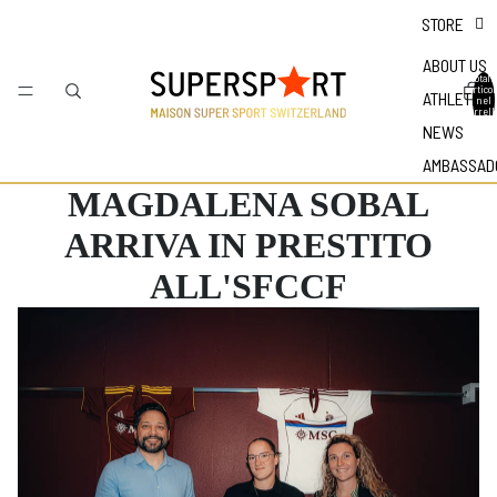
STORE
ABOUT US
Totale
articol
ATHLETES
nel
carrell
0
NEWS
AMBASSAD
MAGDALENA SOBAL
ARRIVA IN PRESTITO
ALL'SFCCF