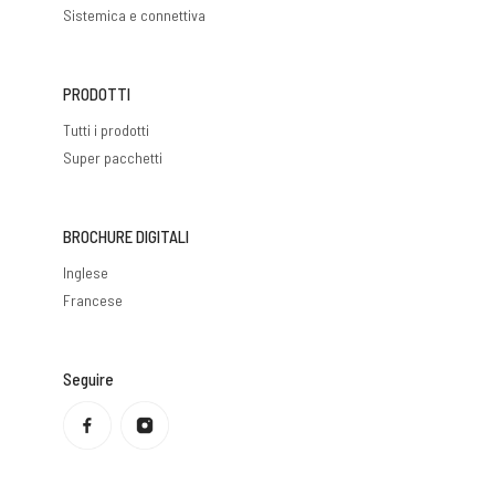
Sistemica e connettiva
PRODOTTI
Tutti i prodotti
Super pacchetti
BROCHURE DIGITALI
Inglese
Francese
Seguire
Informativa sulla privacy
Politica di rimborso
Condizioni di servizio
Politica di spedizione