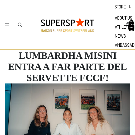
STORE
ABOUT US
Totale
articol
ATHLETES
nel
carrell
0
NEWS
AMBASSAD
LUMBARDHA MISINI
ENTRA A FAR PARTE DEL
SERVETTE FCCF!