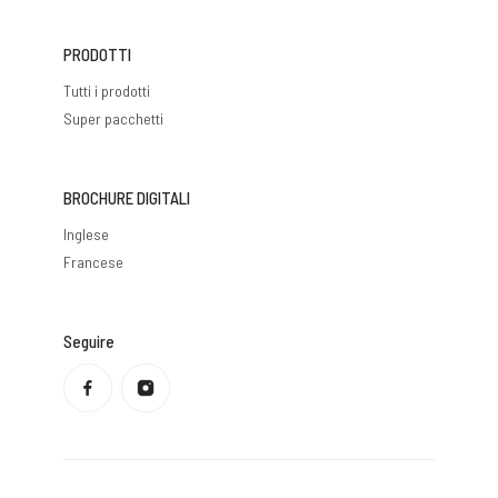
PRODOTTI
Tutti i prodotti
Super pacchetti
BROCHURE DIGITALI
Inglese
Francese
Seguire
Informativa sulla privacy
Politica di rimborso
Condizioni di servizio
Politica di spedizione
Informazioni di contatto