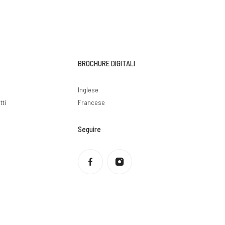
BROCHURE DIGITALI
i
Inglese
tti
Francese
Seguire
Informativa sulla privacy
Politica di rimborso
Condizioni di servizio
Politica di spedizione