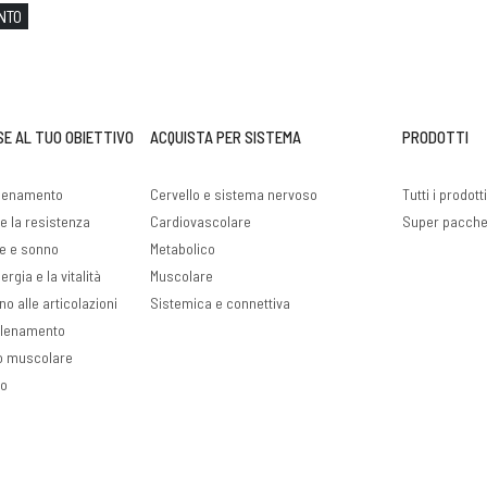
NTO
SE AL TUO OBIETTIVO
ACQUISTA PER SISTEMA
PRODOTTI
llenamento
Cervello e sistema nervoso
Tutti i prodott
e la resistenza
Cardiovascolare
Super pacche
ve e sonno
Metabolico
rgia e la vitalità
Muscolare
no alle articolazioni
Sistemica e connettiva
llenamento
o muscolare
so