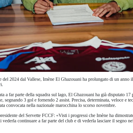
ate del 2024 dal Vallese, Imène El Ghazouani ha prolungato di un anno il
i.
a a far parte della squadra sul lago, El Ghazouani ha già disputato 17 p
e, segnando 3 gol e fornendo 2 assist. Precisa, determinata, veloce e tec
stata convocata nella nazionale marocchina lo scorso novembre.
residente del Servette FCCF: «Visti i progressi che Imène ha dimostrato
di vederla continuare a far parte del club e di vederla lasciare il segno ne