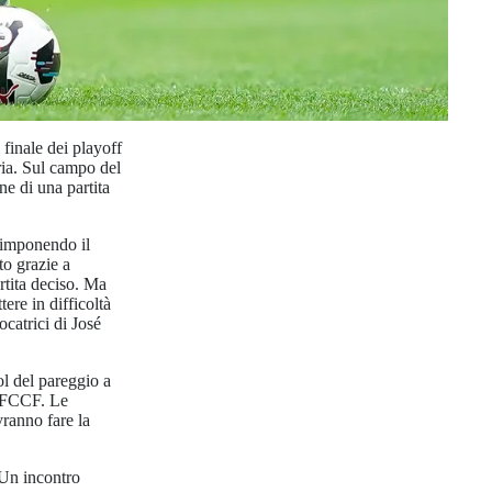
i finale dei playoff
ia. Sul campo del
e di una partita
, imponendo il
to grazie a
rtita deciso. Ma
ere in difficoltà
catrici di José
ol del pareggio a
o SFCCF. Le
vranno fare la
 Un incontro