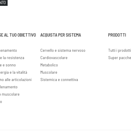
NTO
SE AL TUO OBIETTIVO
ACQUISTA PER SISTEMA
PRODOTTI
llenamento
Cervello e sistema nervoso
Tutti i prodott
e la resistenza
Cardiovascolare
Super pacche
ve e sonno
Metabolico
rgia e la vitalità
Muscolare
no alle articolazioni
Sistemica e connettiva
llenamento
o muscolare
so