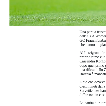
Una partita frustra
dell’AXA Women’s 
GC Frauenfussball
che hanno ampia
Al Letzigrund, le 
proprio ritmo e l
Cassandra Korhone
dopo quel primo go
una difesa dello Z
Barcala è mancata 
E ciò che doveva a
dieci minuti dalla
Servettiennes hann
differenza in casa
La partita di rito