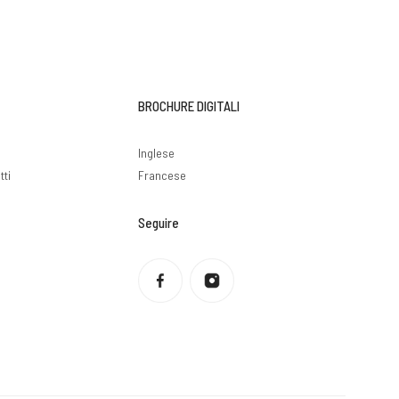
BROCHURE DIGITALI
i
Inglese
tti
Francese
Seguire
Informativa sulla privacy
Politica di rimborso
Condizioni di servizio
Politica di spedizione
Informazioni di contatto