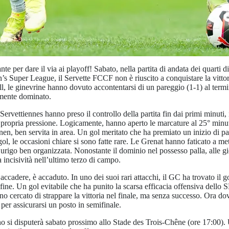
nte per dare il via ai playoff! Sabato, nella partita di andata dei quarti d
Super League, il Servette FCCF non è riuscito a conquistare la vittor
, le ginevrine hanno dovuto accontentarsi di un pareggio (1-1) al termin
mente dominato.
Servettiennes hanno preso il controllo della partita fin dai primi minuti
a propria pressione. Logicamente, hanno aperto le marcature al 25° minu
n, ben servita in area. Un gol meritato che ha premiato un inizio di pa
l, le occasioni chiare si sono fatte rare. Le Grenat hanno faticato a mett
urigo ben organizzata. Nonostante il dominio nel possesso palla, alle gio
incisività nell’ultimo terzo di campo.
ccadere, è accaduto. In uno dei suoi rari attacchi, il GC ha trovato il g
 fine. Un gol evitabile che ha punito la scarsa efficacia offensiva dell
o cercato di strappare la vittoria nel finale, ma senza successo. Ora do
 per assicurarsi un posto in semifinale.
rno si disputerà sabato prossimo allo Stade des Trois-Chêne (ore 17:00).