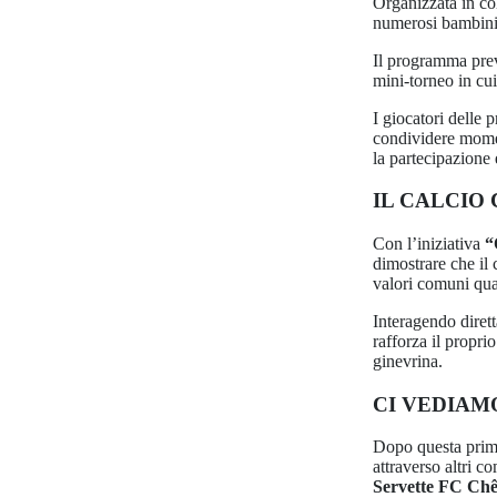
Organizzata in c
numerosi bambini,
Il programma preve
mini-torneo in cu
I giocatori delle
condividere momen
la partecipazione
IL CALCIO
Con l’iniziativa
“
dimostrare che il 
valori comuni quali
Interagendo dirett
rafforza il propri
ginevrina.
CI VEDIAM
Dopo questa prim
attraverso altri c
Servette FC Chê