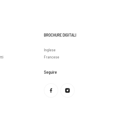
BROCHURE DIGITALI
i
Inglese
tti
Francese
Seguire
Informativa sulla privacy
Politica di rimborso
Condizioni di servizio
Politica di spedizione
Informazioni di contatto