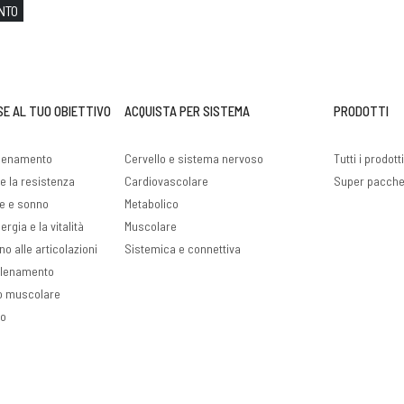
NTO
SE AL TUO OBIETTIVO
ACQUISTA PER SISTEMA
PRODOTTI
llenamento
Cervello e sistema nervoso
Tutti i prodott
e la resistenza
Cardiovascolare
Super pacche
ve e sonno
Metabolico
rgia e la vitalità
Muscolare
no alle articolazioni
Sistemica e connettiva
llenamento
o muscolare
so