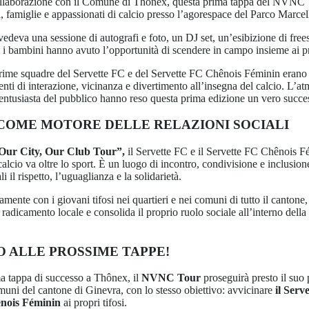
ollaborazione con il Comune di Thônex, questa prima tappa del NVNC T
 famiglie e appassionati di calcio presso l’agorespace del Parco Marcel
deva una sessione di autografi e foto, un DJ set, un’esibizione di frees
i i bambini hanno avuto l’opportunità di scendere in campo insieme ai pr
 prime squadre del Servette FC e del Servette FC Chênois Féminin erano 
ti di interazione, vicinanza e divertimento all’insegna del calcio. L’at
 entusiasta del pubblico hanno reso questa prima edizione un vero succe
 COME MOTORE DELLE RELAZIONI SOCIALI
Our City, Our Club Tour”,
il Servette FC e il Servette FC Chênois 
calcio va oltre lo sport. È un luogo di incontro, condivisione e inclusi
 il rispetto, l’uguaglianza e la solidarietà.
amente con i giovani tifosi nei quartieri e nei comuni di tutto il cantone,
o radicamento locale e consolida il proprio ruolo sociale all’interno dell
O ALLE PROSSIME TAPPE!
a tappa di successo a Thônex, il
NVNC Tour
proseguirà presto il suo
omuni del cantone di Ginevra, con lo stesso obiettivo: avvicinare
il Serv
nois Féminin
ai propri tifosi.