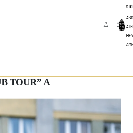
STO
ABO
Totale
articoli
ATH
nel
carrello:
0
NE
AM
UB TOUR” A