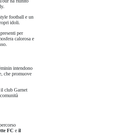
our ha riunito
ly.
tyle football e un
opri idoli.
presenti per
mosfera calorosa e
sso.
Féminin intendono
one, che promuove
 il club Garnet
a comunità
 percorso
ette FC
e
il