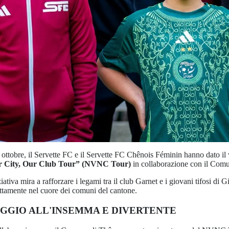
 ottobre, il Servette FC e il Servette FC Chênois Féminin hanno dato il 
 City, Our Club Tour” (NVNC Tour)
in collaborazione con il Com
ativa mira a rafforzare i legami tra il club Garnet e i giovani tifosi di G
ettamente nel cuore dei comuni del cantone.
GGIO ALL'INSEMMA E DIVERTENTE