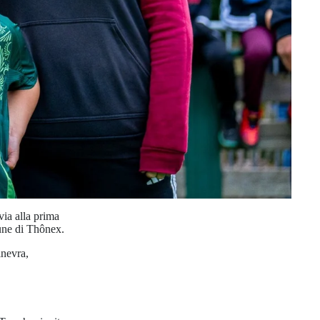
via alla prima
une di Thônex.
inevra,