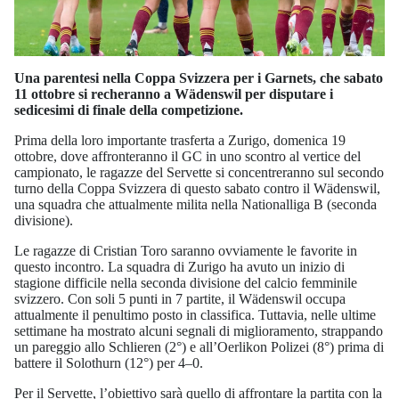
Una parentesi nella Coppa Svizzera per i Garnets, che sabato
11 ottobre si recheranno a Wädenswil per disputare i
sedicesimi di finale della competizione.
Prima della loro importante trasferta a Zurigo, domenica 19
ottobre, dove affronteranno il GC in uno scontro al vertice del
campionato, le ragazze del Servette si concentreranno sul secondo
turno della Coppa Svizzera di questo sabato contro il Wädenswil,
una squadra che attualmente milita nella Nationalliga B (seconda
divisione).
Le ragazze di Cristian Toro saranno ovviamente le favorite in
questo incontro. La squadra di Zurigo ha avuto un inizio di
stagione difficile nella seconda divisione del calcio femminile
svizzero. Con soli 5 punti in 7 partite, il Wädenswil occupa
attualmente il penultimo posto in classifica. Tuttavia, nelle ultime
settimane ha mostrato alcuni segnali di miglioramento, strappando
un pareggio allo Schlieren (2°) e all’Oerlikon Polizei (8°) prima di
battere il Solothurn (12°) per 4–0.
Per il Servette, l’obiettivo sarà quello di affrontare la partita con la