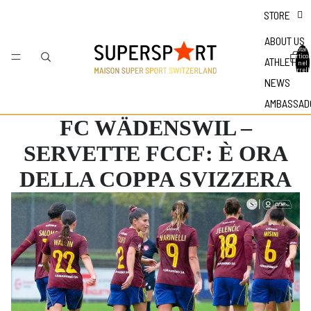
STORE
ABOUT US
Totale
articol
ATHLETES
nel
carrell
0
NEWS
AMBASSAD
FC WÄDENSWIL –
SERVETTE FCCF: È ORA
DELLA COPPA SVIZZERA