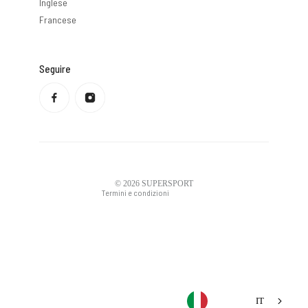
Inglese
Francese
Seguire
Informativa sulla privacy
Politica di rimborso
Condizioni di servizio
Politica di spedizione
Informazioni di contatto
Avviso legale
© 2026
SUPERSPORT
Termini e condizioni
IT